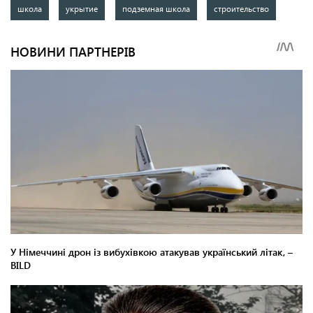
школа
укрытие
подземная школа
строительство