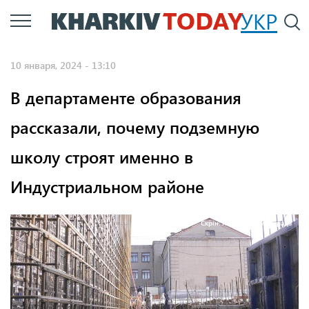
Перейти
УКР
По
к
основному
10 января, 2024 - 13:10
содержанию
В департаменте образования
рассказали, почему подземную
школу строят именно в
Индустриальном районе
Скрін: Харківська міськрада