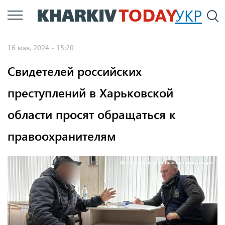
Перейти
УКР
По
к
основному
16 мая, 2024 - 15:20
содержанию
Свидетелей российских
преступлений в Харьковской
области просят обращаться к
правоохранителям
Фото: Харківська обласна прокуратура