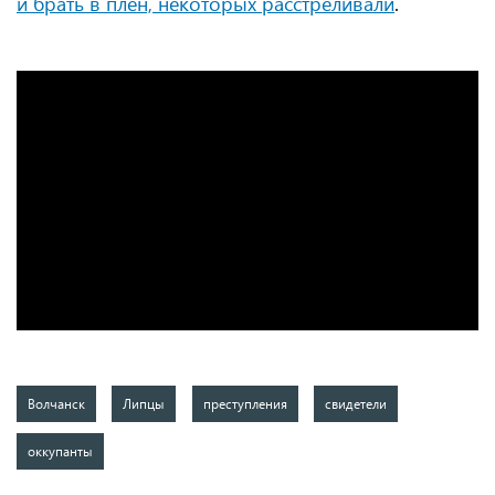
и брать в плен, некоторых расстреливали
.
Волчанск
Липцы
преступления
свидетели
оккупанты