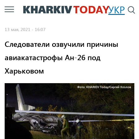
Перейти
УКР
По
к
основному
13 мая, 2021 - 16:07
содержанию
Следователи озвучили причины
авиакатастрофы Ан-26 под
Харьковом
Фото: KHARKIV Today/Cергей Козлов