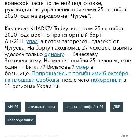
воинской части по летной подготовке,
руководителя управления полетами 25 сентября
2020 года на аэродроме "Чугуев".
Как писал KHARKIV Today, вечером 25 сентября
2020 года военно-транспортный борт
Ан-26Ш
упал
, а потом загорелся недалеко от
Чугуева. На борту находились 27 человек, выжить
удалось только
одному
— Вячеславу
Золочевскому. На месте погибли 25 человек, еще
один — Виталий Вильховый
умер
в
больнице.
Попрощались с погибшими 6 октября
на площади Свободы
, после чего
похоронили
в
11 регионах Украины.
АН-26
авиакатастрофа
авиакатастрофа Ан-26
ДБР
расследование