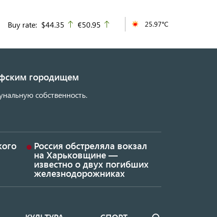
Buy rate:
$44.35
€50.95
25.97°C
up
up
кифским городищем
унальную собственность.
кого
Россия обстреляла вокзал
на Харьковщине —
известно о двух погибших
железнодорожниках