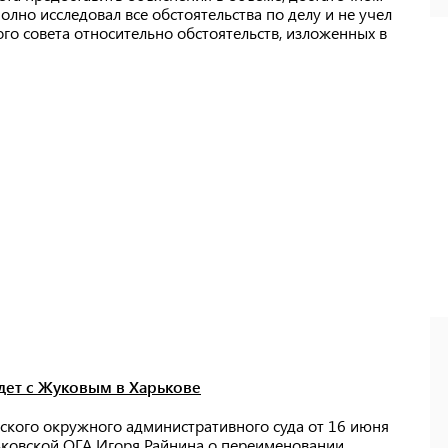
лно исследовал все обстоятельства по делу и не учел
го совета относительно обстоятельств, изложенных в
удет с Жуковым в Харькове
ского окружного административного суда от 16 июня
ьковской ОГА Игоря Райнина о переименовании