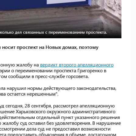
сколько дел связанных с переименованием проспекта.
я носит проспект на Новых домах, поэтому
ционную жалобу на
вердикт второго апелляционного
эрии о переименовании проспекта Григоренко в
ом сообщили в пресс-службе горсовета.
дела нарушил нормы действующего законодательства,
ва остается нерешенным".
д сегодня, 28 сентября, рассмотрел апелляционную
решение Харьковского окружного административного
действительным отдельный пункт указанного решения
 жалобу суд оставил без удовлетворения. В нарушение
ссмотрении дела суд не предоставил возможности
ета предоставить объяснения в объеме, достаточном