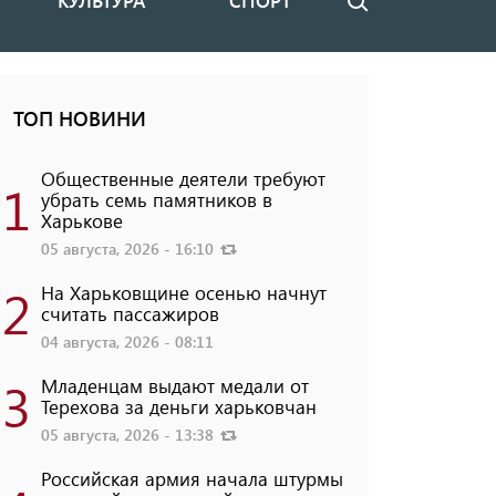
КУЛЬТУРА
СПОРТ
Поиск
ТОП НОВИНИ
Общественные деятели требуют
1
убрать семь памятников в
Харькове
05 августа, 2026 - 16:10
2
На Харьковщине осенью начнут
считать пассажиров
04 августа, 2026 - 08:11
3
Младенцам выдают медали от
Терехова за деньги харьковчан
05 августа, 2026 - 13:38
Российская армия начала штурмы