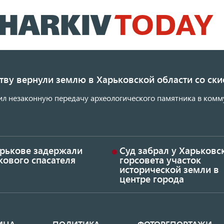
Перейти
к
основному
содержанию
ству вернули землю в Харьковской области со с
ил незаконную передачу археологического памятника в комм
арькове задержали
Суд забрал у Харьковс
кового спасателя
горсовета участок
исторической земли в
центре города