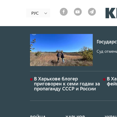
РУС
Государ
Суд отмен
В Харькове блогер
В Х
приговорен к семи годам за
фей
пропаганду СССР и России