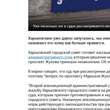
Уже несколько лет в судах рассматривается не
Харьковчане уже давно запутались, чье им
называют его кому как больше нравится.
Харьковский городской совет готовит касса
административного суда
, которым решение м
проспект Жукова признали незаконным. Об эт
В мэрии говорят, что суд при рассмотрении 
поэтому "вопрос по проспекту Маршала Жуко
"Второй апелляционный административный су
жалобу Харьковского городского совета на 
суда, которым признан противоправным и не
городского совета. Указанную апелляционную
норм действующего законодательства при ра
представителям Харьковского городского сов