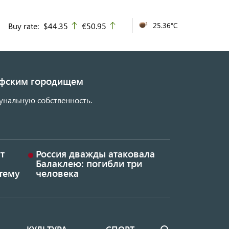
Buy rate:
$44.35
€50.95
25.36°C
up
up
кифским городищем
унальную собственность.
т
Россия дважды атаковала
Балаклею: погибли три
тему
человека