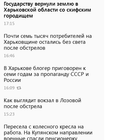
Государству вернули землю в
Харьковской области со скифским
городищем
17:15
Почти семь тысяч потребителей на
Харьковщине остались без света
после обстрелов
16:46
В Харькове блогер приговорен к
семи годам за пропаганду СССР и
России
16:09
Как выглядит вокзал в Лозовой
после обстрела
15:23
Пересела с колесного кресла на
работа. На Купянском направлении
военные спасли пенсионерку