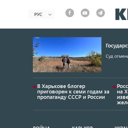
РУС
Государ
Суд отмен
В Харькове блогер
Росс
приговорен к семи годам за
на 
пропаганду СССР и России
изве
жел