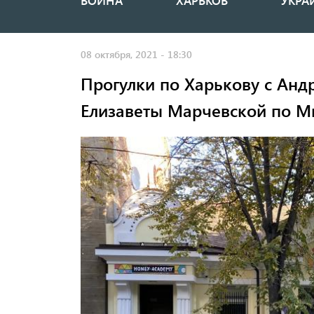
ВОЙНА
ХАРЬКОВ
УКРА
Основная
навигация
08 октября, 2021 - 18:30
Прогулки по Харькову с Ан
Елизаветы Марчевской по М