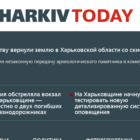
Перейти
к
основному
содержанию
ству вернули землю в Харьковской области со с
ил незаконную передачу археологического памятника в комм
ия обстреляла вокзал
На Харьковщине начну
Харьковщине —
тестировать новую
стно о двух погибших
детализированную сис
езнодорожниках
оповещения