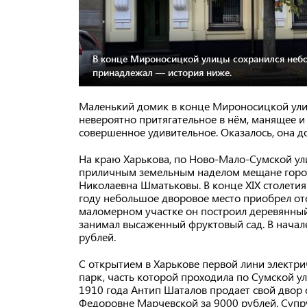
В конце Мироносицкой улицы сохранился небо
принадлежал — история ниже.
Маленький домик в конце Мироносицкой улиц
невероятно притягательное в нём, манящее и
совершенное удивительное. Оказалось, она д
На краю Харькова, по Ново-Мало-Сумской ули
приличным земельным наделом мещане город
Николаевна Шматьковы. В конце XIX столетия 
году небольшое дворовое место приобрел от
маломерном участке он построил деревянный
занимал высаженный фруктовый сад. В начале
рублей.
С открытием в Харькове первой лини электр
парк, часть которой проходила по Сумской ул
1910 года Антип Шаталов продает свой двор 
Федоровне Марчевской за 9000 рублей. Супр