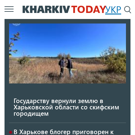
Перейти
УКР
По
к
основному
содержанию
Государству вернули землю в
Харьковской области со скифским
городищем
В Харькове блогер приговорен к