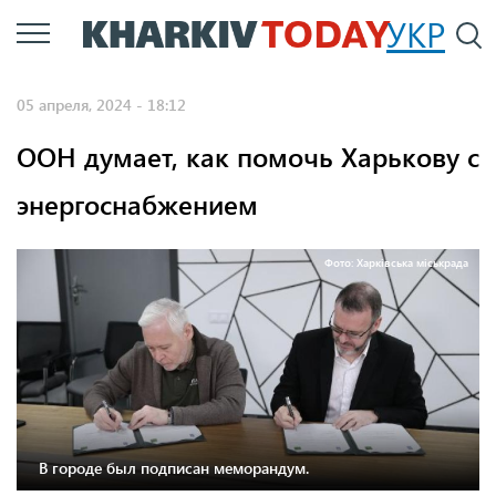
Перейти
УКР
По
к
основному
05 апреля, 2024 - 18:12
содержанию
ООН думает, как помочь Харькову с
энергоснабжением
Фото: Харківська міськрада
В городе был подписан меморандум.