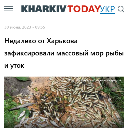
Перейти
УКР
По
к
основному
30 июня, 2023 - 09:55
содержанию
Недалеко от Харькова
зафиксировали массовый мор рыбы
и уток
Фото: Харківська обласна прокуратура