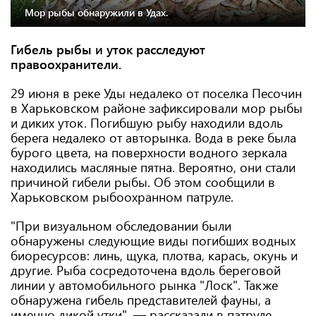
Мор рыбы обнаружили в Удах.
Гибель рыбы и уток расследуют
правоохранители.
29 июня в реке Уды недалеко от поселка Песочин
в Харьковском районе зафиксировали мор рыбы
и диких уток. Погибшую рыбу находили вдоль
берега недалеко от авторынка. Вода в реке была
бурого цвета, на поверхности водного зеркала
находились масляные пятна. Вероятно, они стали
причиной гибели рыбы. Об этом сообщили в
Харьковском рыбоохранном патруле.
"При визуальном обследовании были
обнаружены следующие виды погибших водных
биоресурсов: линь, щука, плотва, карась, окунь и
другие. Рыба сосредоточена вдоль береговой
линии у автомобильного рынка "Лоск". Также
обнаружена гибель представителей фауны, а
именно дикой утки", — рассказали в патруле.