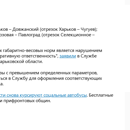
ков – Довжанский (отрезок Харьков – Чугуев);
озовая – Павлоград (отрезок Селекционное –
х габаритно-весовых норм является нарушением
ративную ответственность",
заявили
в Службе
арьковской области.
узы с превышением определенных параметров,
ься в Службу для оформления соответствующих
а.
ти снова курсируют соцальные автобусы
. Бесплатные
 и прифронтовых общин.