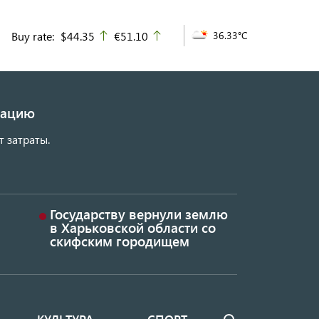
Buy rate:
$44.35
€51.10
36.33°C
up
up
изацию
т затраты.
Государству вернули землю
в Харьковской области со
скифским городищем