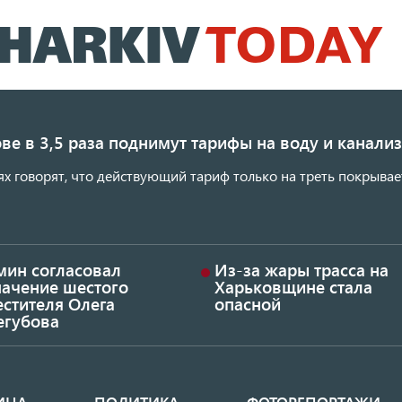
Перейти
к
основному
содержанию
ве в 3,5 раза поднимут тарифы на воду и канал
ях говорят, что действующий тариф только на треть покрывае
мин согласовал
Из-за жары трасса на
начение шестого
Харьковщине стала
стителя Олега
опасной
егубова