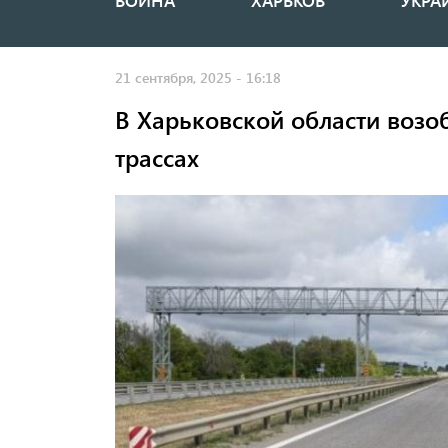
ВОЙНА
ХАРЬКОВ
УКРА
Основная
навигация
21 сентября, 2025 - 16:18
В Харьковской области возо
трассах