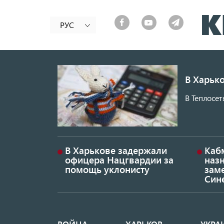
РУС
В Харько
В Теплосет
В Харькове задержали
Каб
офицера Нацгвардии за
наз
помощь уклонисту
заме
Син