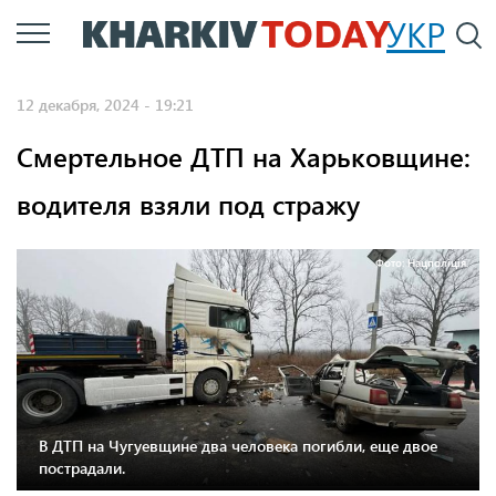
Перейти
УКР
По
к
основному
12 декабря, 2024 - 19:21
содержанию
Смертельное ДТП на Харьковщине:
водителя взяли под стражу
Фото: Нацполіція.
В ДТП на Чугуевщине два человека погибли, еще двое
пострадали.