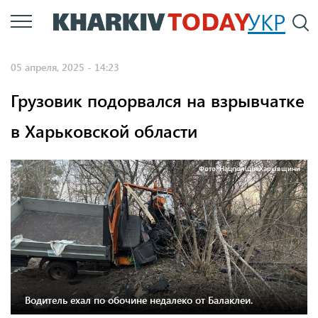
Перейти
УКР
По
к
основному
05 апреля, 2025 - 14:23
содержанию
Грузовик подорвался на взрывчатке
в Харьковской области
Фото: Нацполіція Харківщини
Водитель ехал по обочине недалеко от Балаклеи.