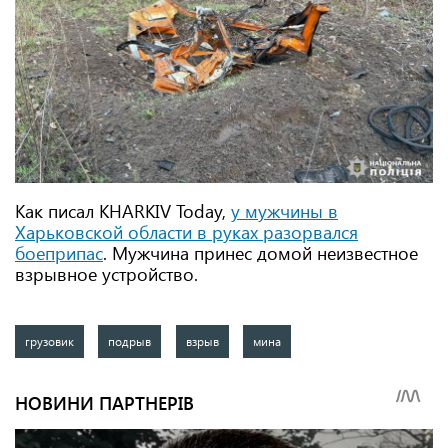
Как писал KHARKIV Today,
у мужчины в
Харьковской области в руках разорвался
боеприпас
. Мужчина принес домой неизвестное
взрывное устройство.
грузовик
подрыв
взрыв
мина