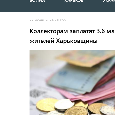
ВОЙНА
ХАРЬКОВ
УКРА
Основная
навигация
27 июня, 2024 - 07:55
Коллекторам заплатят 3.6 мл
жителей Харьковщины