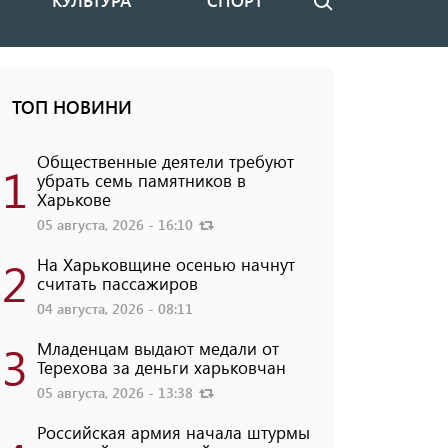
КУЛЬТУРА
СПОРТ
Поиск
ТОП НОВИНИ
Общественные деятели требуют
1
убрать семь памятников в
Харькове
05 августа, 2026 - 16:10
2
На Харьковщине осенью начнут
считать пассажиров
04 августа, 2026 - 08:11
3
Младенцам выдают медали от
Терехова за деньги харьковчан
05 августа, 2026 - 13:38
Российская армия начала штурмы