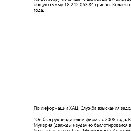
общую сумму 18 242 063,84 гривны. Коллекто
года.
По информации ХАЦ, Служба взыскания задо
"Он был руководителем фирмы с 2008 года. 
Мукерия (дважды неудачно баллотировался в
брат экс-нардепа Льва Миримского), Анатоли