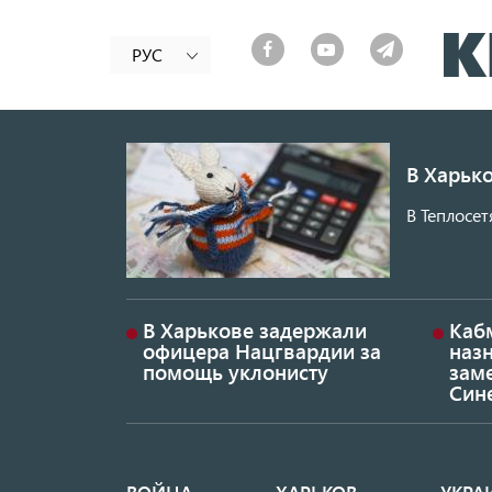
РУС
В Харько
В Теплосет
В Харькове задержали
Каб
офицера Нацгвардии за
наз
помощь уклонисту
заме
Син