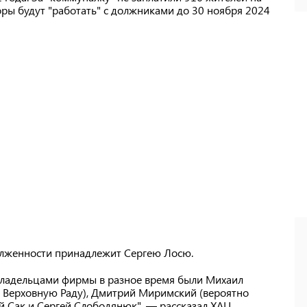
ры будут "работать" с должниками до 30 ноября 2024
лженности принадлежит Сергею Лосю.
Владельцами фирмы в разное время были Михаил
 Верховную Раду), Дмитрий Миримский (вероятно
й Сак и Сергей Слободянюк", — рассказал ХАЦ.