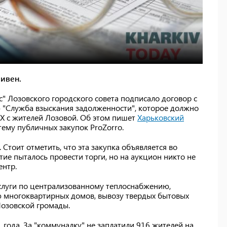
ривен.
" Лозовского городского совета подписало договор с
 "Служба взыскания задолженности", которое должно
КХ с жителей Лозовой. Об этом пишет
Харьковский
тему публичных закупок ProZorro.
Стоит отметить, что эта закупка объявляется во
ие пыталось провести торги, но на аукцион никто не
ентр.
услуги по централизованному теплоснабжению,
 многоквартирных домов, вывозу твердых бытовых
Лозовской громады.
1 года. За "коммуналку" не заплатили 916 жителей на