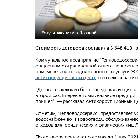
Услуги закупили в Лозовой.
Стоимость договора составила 3 648 413 г
Коммунальное предприятие "Тепловодосервис
обществом с ограниченной ответственностью
помочь взыскать задолженность за услуги Ж
антикоррупционный центр
со ссылкой на сис
"Договор заключен без проведения аукциона. 
второй раз. Впервые коммунальное предприят
пришел", — рассказал Антикоррупционный ц
Отметим, "Тепловодосервис" предоставляет 
водоснабжению и водоотводу, обслуживанию
отходов для юридических и физических лиц 
По договору речь идет о долгах до 1 мая 202