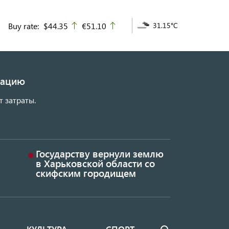
Buy rate:
$44.35
€51.10
31.15°C
up
up
изацию
т затраты.
Государству вернули землю
в Харьковской области со
скифским городищем