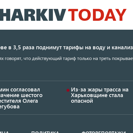
Перейти
к
основному
содержанию
ве в 3,5 раза поднимут тарифы на воду и канал
ях говорят, что действующий тариф только на треть покрывае
мин согласовал
Из-за жары трасса на
начение шестого
Харьковщине стала
стителя Олега
опасной
егубова