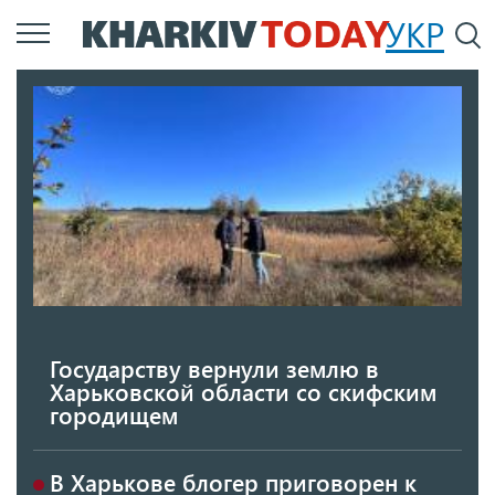
Перейти
УКР
По
к
основному
содержанию
Государству вернули землю в
Харьковской области со скифским
городищем
В Харькове блогер приговорен к