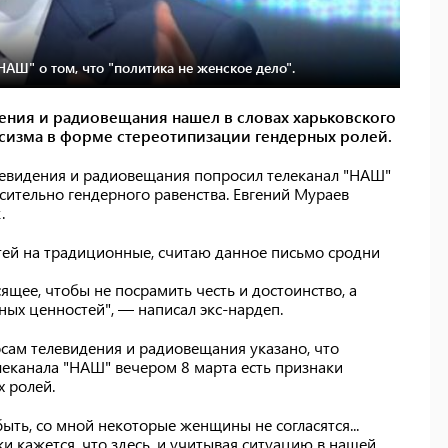
АШ" о том, что "политика не женское дело".
ения и радиовещания нашел в словах харьковского
ксизма в форме стереотипизации гендерных ролей.
левидения и радиовещания попросил телеканал "НАШ"
сительно гендерного равенства. Евгений Мураев
.
тей на традиционные, считаю данное письмо сродни
сящее, чтобы не посрамить честь и достоинство, а
ых ценностей", — написал экс-нардеп.
сам телевидения и радиовещания указано, что
леканала "НАШ" вечером 8 марта есть признаки
х ролей.
ыть, со мной некоторые женщины не согласятся...
и кажется, что здесь, и учитывая ситуацию в нашей