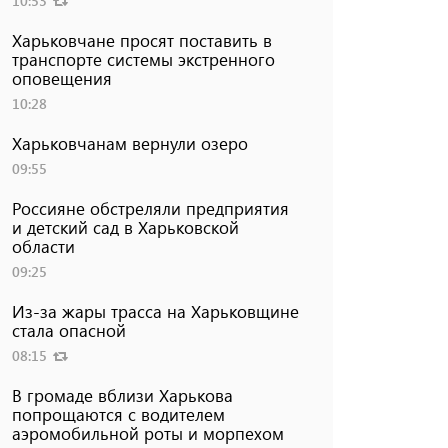
10:53
Харьковчане просят поставить в
транспорте системы экстренного
оповещения
10:28
Харьковчанам вернули озеро
09:55
Россияне обстреляли предприятия
и детский сад в Харьковской
области
09:25
Из-за жары трасса на Харьковщине
стала опасной
08:15
В громаде вблизи Харькова
попрощаются с водителем
аэромобильной роты и морпехом