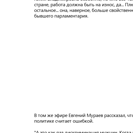
стране, работа должна быть на износ, да... П
остальное... она, наверное, больше свойстве
бывшего парламентария.
В том же эфире Евгений Мураев рассказал, ч
политике считает ошибкой.
"А это как раз дискриминация мужчин. Когда в