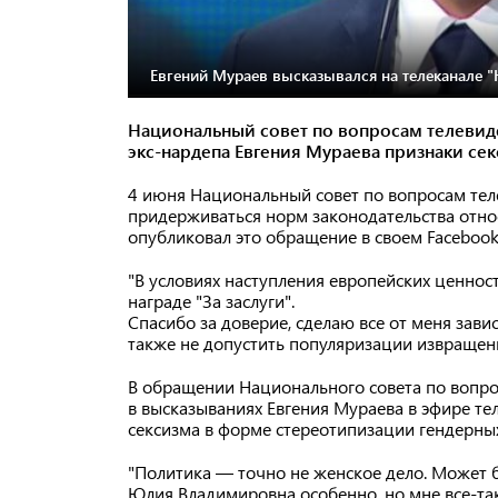
Евгений Мураев высказывался на телеканале "Н
Национальный совет по вопросам телевид
экс-нардепа Евгения Мураева признаки се
4 июня Национальный совет по вопросам те
придерживаться норм законодательства отно
опубликовал это обращение в своем Facebook
"В условиях наступления европейских ценнос
награде "За заслуги".
Спасибо за доверие, сделаю все от меня зави
также не допустить популяризации извращенн
В обращении Национального совета по вопро
в высказываниях Евгения Мураева в эфире те
сексизма в форме стереотипизации гендерны
"Политика — точно не женское дело. Может б
Юлия Владимировна особенно, но мне все-так