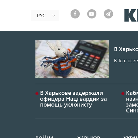
РУС
В Харько
В Теплосет
В Харькове задержали
Каб
офицера Нацгвардии за
наз
помощь уклонисту
заме
Син