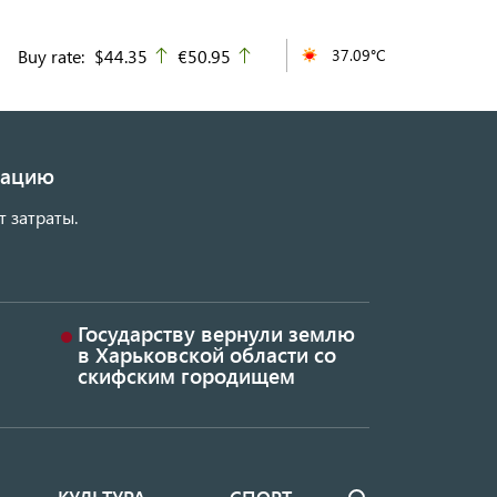
Buy rate:
$44.35
€50.95
37.09°C
up
up
изацию
т затраты.
Государству вернули землю
в Харьковской области со
скифским городищем