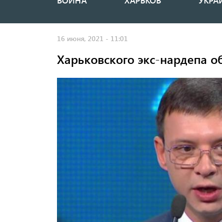
ВОЙНА
ХАРЬКОВ
УКРА
Основная
навигация
16 июня, 2021 - 11:01
Харьковского экс-нардепа о