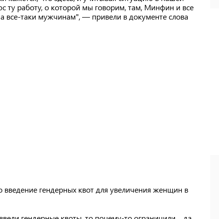
люс ту работу, о которой мы говорим, там, Минфин и все
нна все-таки мужчинам", — привели в документе слова
то введение гендерных квот для увеличения женщин в
вели гендерные квоты, то почему-то ограничили.... да,