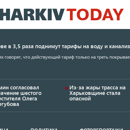
Перейти
к
основному
содержанию
ве в 3,5 раза поднимут тарифы на воду и канал
ях говорят, что действующий тариф только на треть покрывае
мин согласовал
Из-за жары трасса на
начение шестого
Харьковщине стала
стителя Олега
опасной
егубова