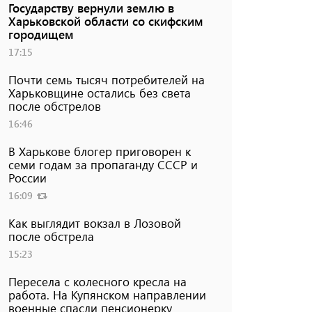
Государству вернули землю в
Харьковской области со скифским
городищем
17:15
Почти семь тысяч потребителей на
Харьковщине остались без света
после обстрелов
16:46
В Харькове блогер приговорен к
семи годам за пропаганду СССР и
России
16:09
Как выглядит вокзал в Лозовой
после обстрела
15:23
Пересела с колесного кресла на
работа. На Купянском направлении
военные спасли пенсионерку