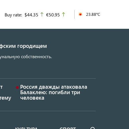
Buy rate:
$44.35
€50.95
23.88°C
up
up
кифским городищем
унальную собственность.
т
Россия дважды атаковала
Балаклею: погибли три
тему
человека