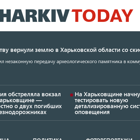
Перейти
к
основному
содержанию
ству вернули землю в Харьковской области со с
ил незаконную передачу археологического памятника в комм
ия обстреляла вокзал
На Харьковщине начну
Харьковщине —
тестировать новую
стно о двух погибших
детализированную сис
езнодорожниках
оповещения