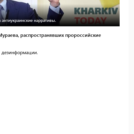
а антиукраинские нарративы.
 Мураева, распространявших пророссийские
я дезинформации.