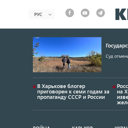
РУС
Государ
Суд отмен
В Харькове блогер
Росс
приговорен к семи годам за
на 
пропаганду СССР и России
изве
жел