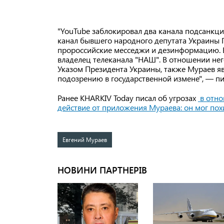
"YouTube заблокировал два канала подсанкци
канал бывшего народного депутата Украины 
пророссийские месседжи и дезинформацию. 
владелец телеканала "НАШ". В отношении нег
Указом Президента Украины, также Мураев я
подозрению в государственной измене", — п
Ранее KHARKIV Today писал об угрозах
в отн
действие от приложения Мураева: он мог по
Евгений Мураев