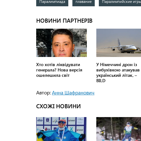
Паралимпиада
плавание
Паралимпийские игр
Автор:
Анна Шафранович
СХОЖІ НОВИНИ