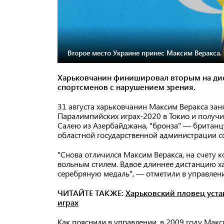
Второе место Украине принес Максим Веракса.
Харьковчанин финишировал вторым на дис
спортсменов с нарушением зрения.
31 августа харьковчанин Максим Веракса зан
Паралимпийских играх-2020 в Токио и получи
Салею из Азербайджана, "бронза" — британцу
областной государственной администрации со
"Снова отличился Максим Веракса, на счету 
вольным стилем. Вдвое длиннее дистанцию ​​х
серебряную медаль", — отметили в управлен
ЧИТАЙТЕ ТАКЖЕ:
Харьковский пловец уст
играх
Как пояснили в управлении, в 2009 году Мак