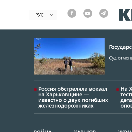
РУС
Государ
Суд отмен
Россия обстреляла вокзал
На 
на Харьковщине —
тес
известно о двух погибших
дет
железнодорожниках
опо