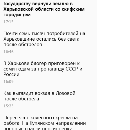
Государству вернули землю в
Харьковской области со скифским
городищем
17:15
Почти семь тысяч потребителей на
Харьковщине остались без света
после обстрелов
16:46
В Харькове блогер приговорен к
семи годам за пропаганду СССР и
России
16:09
Как выглядит вокзал в Лозовой
после обстрела
15:23
Пересела с колесного кресла на
работа. На Купянском направлении
военные спасли пенсионерку