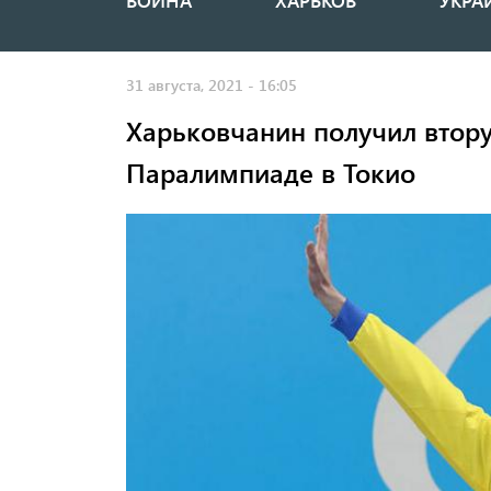
ВОЙНА
ХАРЬКОВ
УКРА
Основная
навигация
31 августа, 2021 - 16:05
Харьковчанин получил втор
Паралимпиаде в Токио