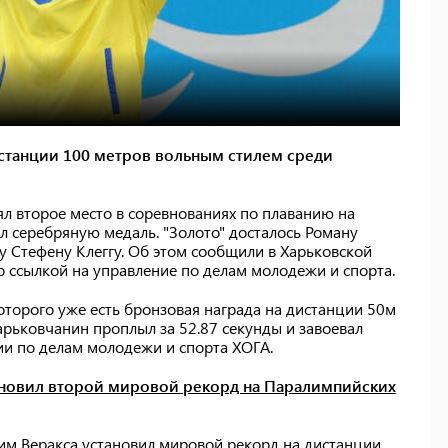
танции 100 метров вольным стилем среди
ял второе место в соревнованиях по плаванию на
л серебряную медаль. "Золото" досталось Роману
 Стефену Клеггу. Об этом сообщили в Харьковской
 ссылкой на управление по делам молодежи и спорта.
которого уже есть бронзовая награда на дистанции 50м
арьковчанин проплыл за 52.87 секунды и завоевал
ии по делам молодежи и спорта ХОГА.
ановил второй мировой рекорд на Паралимпийских
сим Веракса установил мировой рекорд на дистанции