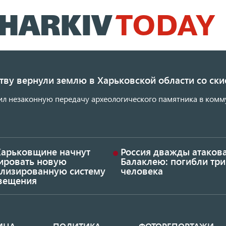
Перейти
к
основному
содержанию
ству вернули землю в Харьковской области со с
ил незаконную передачу археологического памятника в комм
Харьковщине начнут
Россия дважды атаков
тировать новую
Балаклею: погибли три
ализированную систему
человека
вещения