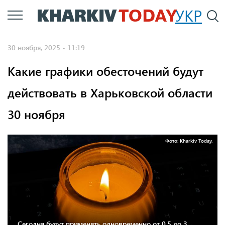
Перейти
УКР
По
к
основному
30 ноября, 2025 - 11:19
содержанию
Какие графики обесточений будут
действовать в Харьковской области
30 ноября
Фото: Kharkiv Today.
Сегодня будут применять одновременно от 0,5 до 3