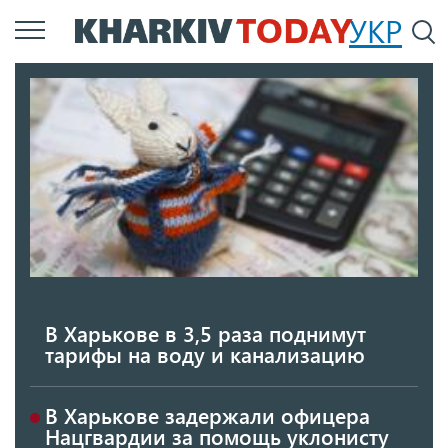
Перейти
УКР
По
к
основному
содержанию
В Харькове в 3,5 раза поднимут
тарифы на воду и канализацию
В Харькове задержали офицера
Нацгвардии за помощь уклонисту