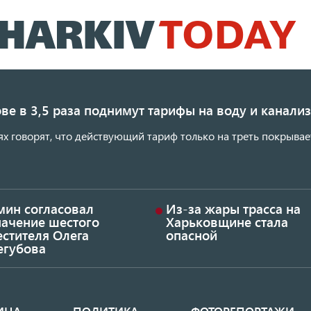
Перейти
к
основному
содержанию
ве в 3,5 раза поднимут тарифы на воду и канал
ях говорят, что действующий тариф только на треть покрывае
мин согласовал
Из-за жары трасса на
начение шестого
Харьковщине стала
стителя Олега
опасной
егубова