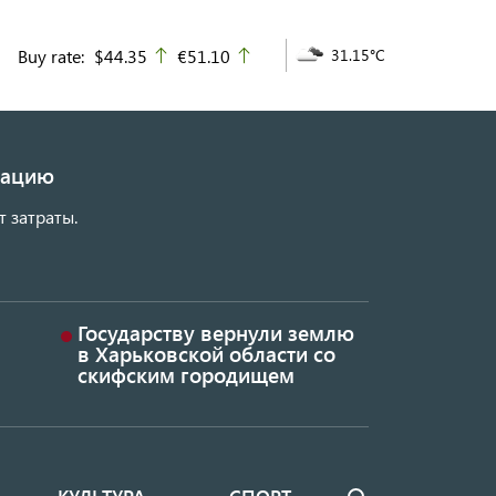
Buy rate:
$44.35
€51.10
31.15°C
up
up
изацию
т затраты.
Государству вернули землю
в Харьковской области со
скифским городищем