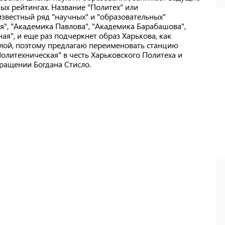
ых рейтингах. Название "Политех" или
известный ряд "научных" и "образовательных"
я", "Академика Павлова", "Академика Барабашова",
ная", и еще раз подчеркнет образ Харькова, как
лой, поэтому предлагаю переименовать станцию
олитехническая" в честь Харьковского Политеха и
бращении Богдана Стисло.