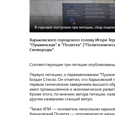
В горсовет поступило три петиции, сбор подпис
Харьковского городского голову Игоря Те
"Пушкинская" в "Политех" ("Политехническ
Сковороды".
Соответствующие три петиции опубликованы н
Первую петицию, о переименовании "Пушки
Богдан Стисло. Он отметил, что Харьковский 
первым техническим заведением высшего обр
имел промышленное и экономическое развити
Кроме этого, по мнению автора петиции, назв
другим названиям станций метро.
"Также ХПИ — основатель нескольких харьковс
Харьковский Политех — популяризатор харьк