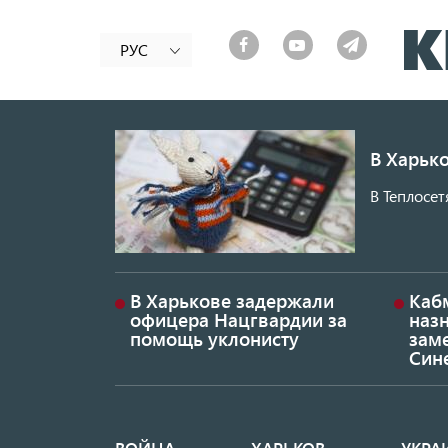
РУС
В Харько
В Теплосет
В Харькове задержали
Каб
офицера Нацгвардии за
наз
помощь уклонисту
заме
Син