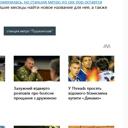
менилась, но станция метро до сих пор остается
йшие месяцы найти новое название для нее, а также
станция метро "Пушкинская"