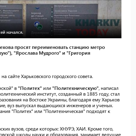
ей начался.
рехова просят переименовать станцию метро
ую"), "Ярослава Мудрого" и "Григория
а сайте Харьковского городского совета.
нской" в
"Политех"
или
"Политехническую"
, написал
политехнический институт, созданный в 1885 году, стал
азования на Востоке Украины, благодаря ему Харьков
е, вуз выпускал выдающихся инженеров и ученых.
ания "Политех" или "Политехническая" подходят к
ких вузов, среди которых: ХНУРЭ, ХАИ. Кроме того,
овской школы науки и образования, занимает ведущие