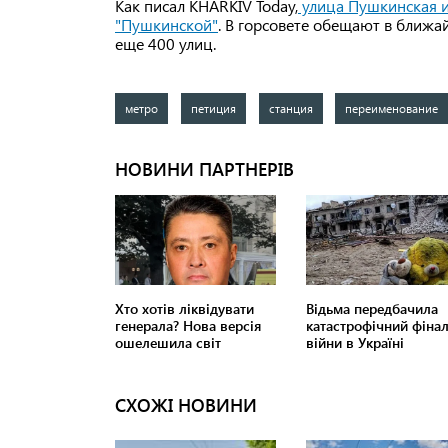
Как писал KHARKIV Today,
улица Пушкинская из
"Пушкинской"
. В горсовете обещают в ближа
еще 400 улиц.
метро
петиция
станция
переименование
СХОЖІ НОВИНИ