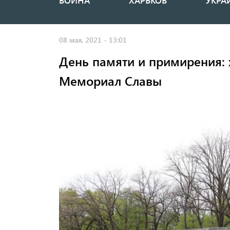
ВОЙНА
ХАРЬКОВ
УКРА
Основная
навигация
08 мая, 2021 - 13:01
День памяти и примирения:
Мемориал Славы