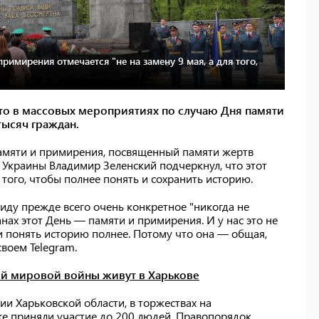
римирения отмечается "не на замену 9 мая, а для того,
то в массовых мероприятиях по случаю Дня памяти
тысяч граждан.
памяти и примирения, посвященный памяти жертв
 Украины Владимир Зеленский подчеркнул, что этот
 того, чтобы полнее понять и сохранить историю.
виду прежде всего очень конкретное "никогда не
анах этот День — памяти и примирения. И у нас это не
ь и понять историю полнее. Потому что она — общая,
своем Telegram.
ой мировой войны живут в Харькове
 Харьковской области, в торжествах на
е приняли участие до 200 людей. Правопорядок