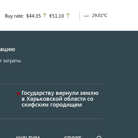
Buy rate:
$44.35
€51.10
29.01°C
up
up
изацию
т затраты.
Государству вернули землю
в Харьковской области со
скифским городищем