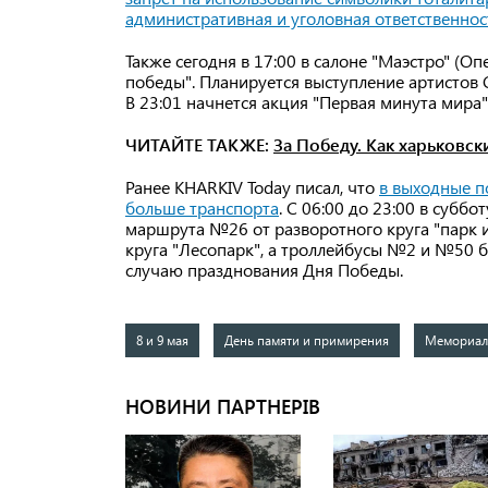
административная и уголовная ответственнос
Также сегодня в 17:00 в салоне "Маэстро" (О
победы". Планируется выступление артистов С
В 23:01 начнется акция "Первая минута мира
ЧИТАЙТЕ ТАКЖЕ:
За Победу. Как харьковск
Ранее KHARKIV Today писал, что
в выходные п
больше транспорта
. С 06:00 до 23:00 в субб
маршрута №26 от разворотного круга "парк и
круга "Лесопарк", а троллейбусы №2 и №50 б
случаю празднования Дня Победы.
8 и 9 мая
День памяти и примирения
Мемориал