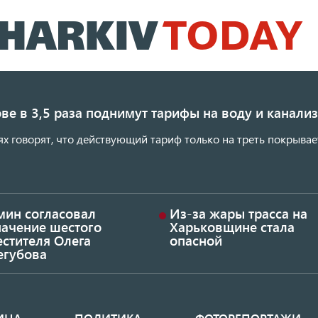
Перейти
к
основному
содержанию
ве в 3,5 раза поднимут тарифы на воду и канал
ях говорят, что действующий тариф только на треть покрывае
мин согласовал
Из-за жары трасса на
начение шестого
Харьковщине стала
стителя Олега
опасной
егубова