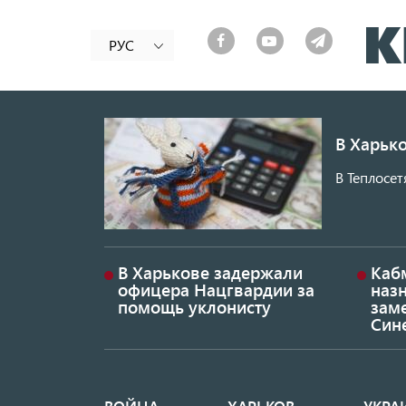
РУС
В Харько
В Теплосет
В Харькове задержали
Каб
офицера Нацгвардии за
наз
помощь уклонисту
заме
Син