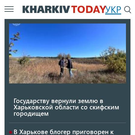
Перейти
УКР
По
к
основному
содержанию
Государству вернули землю в
Харьковской области со скифским
городищем
В Харькове блогер приговорен к