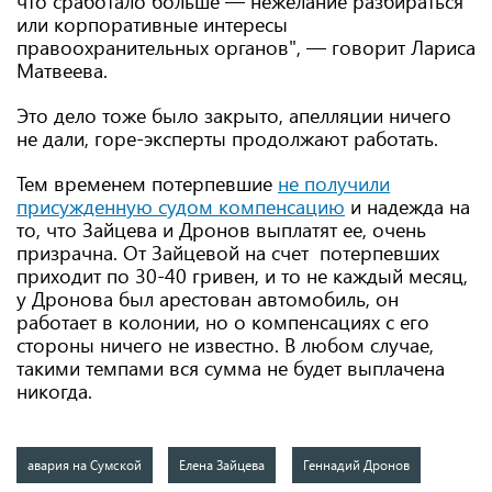
что сработало больше — нежелание разбираться
или корпоративные интересы
правоохранительных органов", — говорит Лариса
Матвеева.
Это дело тоже было закрыто, апелляции ничего
не дали, горе-эксперты продолжают работать.
Тем временем потерпевшие
не получили
присужденную судом компенсацию
и надежда на
то, что Зайцева и Дронов выплатят ее, очень
призрачна. От Зайцевой на счет потерпевших
приходит по 30-40 гривен, и то не каждый месяц,
у Дронова был арестован автомобиль, он
работает в колонии, но о компенсациях с его
стороны ничего не известно. В любом случае,
такими темпами вся сумма не будет выплачена
никогда.
авария на Сумской
Елена Зайцева
Геннадий Дронов