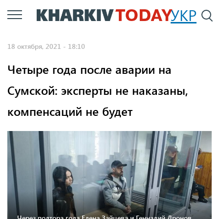
Перейти
УКР
По
к
основному
18 октября, 2021 - 18:10
содержанию
Четыре года после аварии на
Сумской: эксперты не наказаны,
компенсаций не будет
Через полтора года Елена Зайцева и Геннадий Дронов