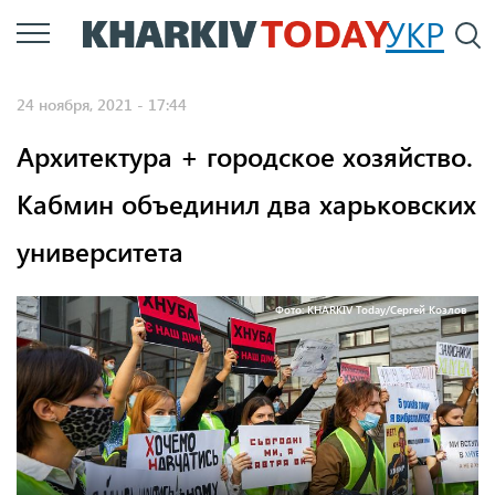
Перейти
УКР
По
к
основному
24 ноября, 2021 - 17:44
содержанию
Архитектура + городское хозяйство.
Кабмин объединил два харьковских
университета
Фото: KHARKIV Today/Сергей Козлов