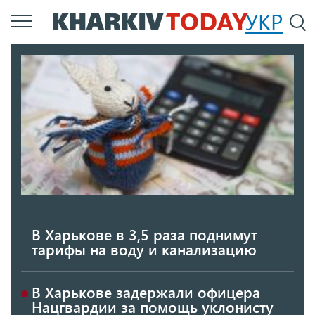
Перейти
УКР
По
к
основному
содержанию
В Харькове в 3,5 раза поднимут
тарифы на воду и канализацию
В Харькове задержали офицера
Нацгвардии за помощь уклонисту