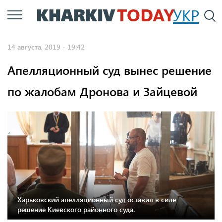
Перейти
УКР
По
к
основному
14 августа, 2019 - 19:42
содержанию
Апелляционный суд вынес решение
по жалобам Дронова и Зайцевой
Харьковский апелляционный суд оставил в силе
решение Киевского районного суда.