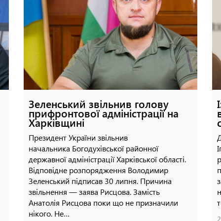
Як виглядає майбутній
підземний онкоцентр у Харкові
23 липня, 2026 - 17:51
Зеленський звільнив голову
прифронтової адміністрації на
Харківщині
Президент України звільнив
Д
начальника Богодухівської районної
І
державної адміністрації Харківської області.
р
Відповідне розпорядження Володимир
п
Зеленський підписав 30 липня. Причина
з
звільнення — заява Рисцова. Замість
н
Анатолія Рисцова поки що не призначили
т
нікого. Не…
2