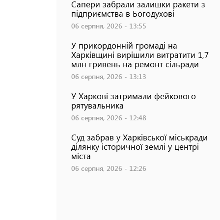
Сапери забрали залишки ракети з
підприємства в Богодухові
06 серпня, 2026 - 13:55
У прикордонній громаді на
Харківщині вирішили витратити 1,7
млн гривень на ремонт сільради
06 серпня, 2026 - 13:13
У Харкові затримали фейкового
рятувальника
06 серпня, 2026 - 12:48
Суд забрав у Харківської міськради
ділянку історичної землі у центрі
міста
06 серпня, 2026 - 12:26
Обпечений носик: у Харкові
врятували з полум`я двох кошенят
06 серпня, 2026 - 11:51