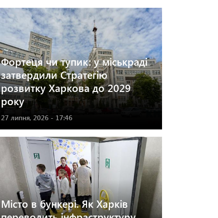
Фортеця чи тупик: у міськраді
затвердили Стратегію
розвитку Харкова до 2029
року
27 липня, 2026 - 17:46
Місто в бункері. Як Харків
переводить інфраструктуру