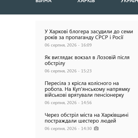
ВІЙНА
ХАРКІВ
УКРАЇ
Основная
навигация
У Харкові блогера засудили до семи
років за пропаганду СРСР і Росії
06 серпня, 2026 - 16:09
Як виглядає вокзал в Лозовій після
обстрілу
06 серпня, 2026 - 15:23
Пересіла з крісла колісного на
робота. На Куп'янському напрямку
військові врятували пенсіонерку
06 серпня, 2026 - 14:56
есня не буде: наслідки найбільшої атаки на
Через обстріл міста на Харківщині
 Харкові
постраждали шестеро людей
06 серпня, 2026 - 14:30