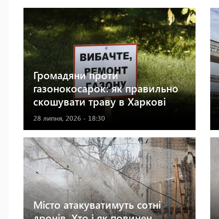
Громадяни проти
газонокосарок: як правильно
скошувати траву в Харкові
28 липня, 2026 - 18:30
Місто атакуватимуть сотні
дронів. Хто і як повинен