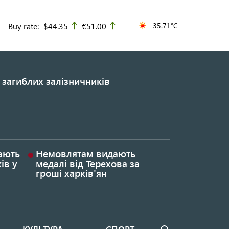
Buy rate:
$44.35
€51.00
35.71°C
up
up
 загиблих залізничників
гають
Немовлятам видають
ів у
медалі від Терехова за
гроші харків'ян