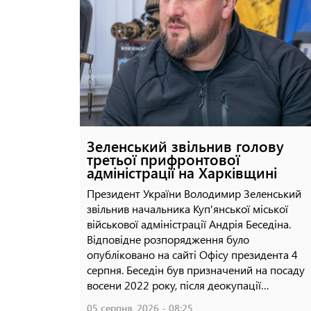
Росіяни вдарили ракетами по
Балаклії: є поранені
04 серпня, 2026 - 12:09
Зеленський звільнив голову
третьої прифронтової
адміністрації на Харківщині
Президент України Володимир Зеленський
звільнив начальника Куп'янської міської
військової адміністрації Андрія Беседіна.
Відповідне розпорядження було
опубліковано на сайті Офісу президента 4
серпня. Беседін був призначений на посаду
восени 2022 року, після деокупації…
05 серпня, 2026 - 08:25