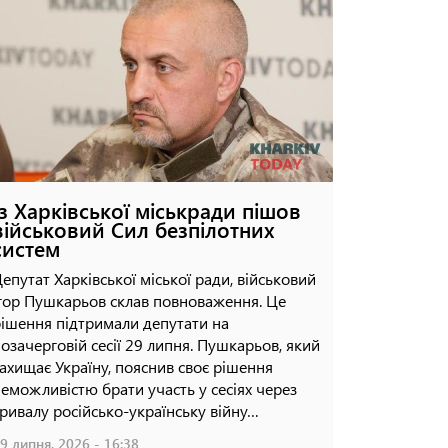
Харківській області
Харков
безпілотниками
влучан
16 липня, 2026 - 14:14
08 липня, 
Із Харківської міськради пішов
військовий Сил безпілотних
систем
епутат Харківської міської ради, військовий
гор Пушкарьов склав повноваження. Це
ішення підтримали депутати на
озачерговій сесії 29 липня. Пушкарьов, який
ахищає Україну, пояснив своє рішення
еможливістю брати участь у сесіях через
ривалу російсько-українську війну…
9 липня, 2026 - 16:38