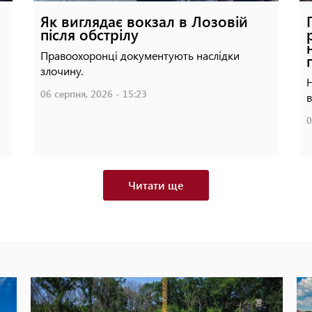
Як виглядає вокзал в Лозовій
після обстрілу
Правоохоронці документують наслідки
злочину.
Н
06 серпня, 2026 - 15:23
в
0
Читати ще