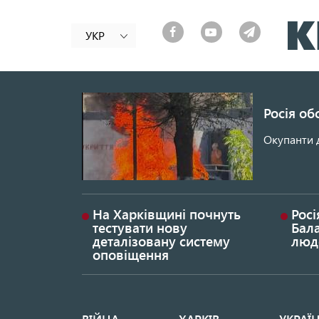
УКР
Росія об
Окупанти 
На Харківщині почнуть
Росі
тестувати нову
Бала
деталізовану систему
люд
оповіщення