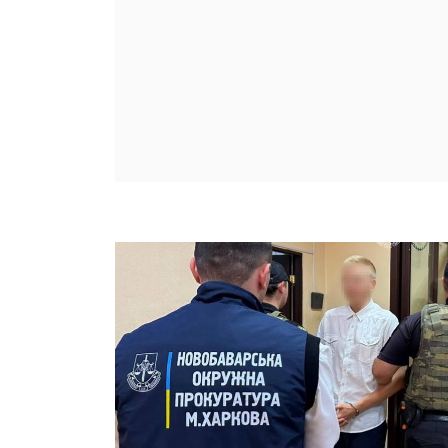
Рух потягів у Лозовій зупинили
після атаки РФ
06 серпня, 2026 - 11:20
Росіяни скинули "Бандероль" на
Балаклію
06 серпня, 2026 - 10:53
Всі новини