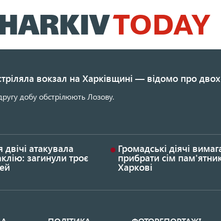
Перейти
до
основного
вмісту
стріляла вокзал на Харківщині — відомо про двох
другу добу обстрілюють Лозову.
я двічі атакувала
Громадські діячі вима
клію: загинули троє
прибрати сім пам'ятник
ей
Харкові