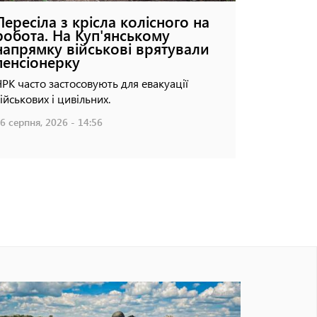
Пересіла з крісла колісного на
робота. На Куп'янському
напрямку військові врятували
пенсіонерку
РК часто застосовують для евакуації
ійськових і цивільних.
6 серпня, 2026 - 14:56