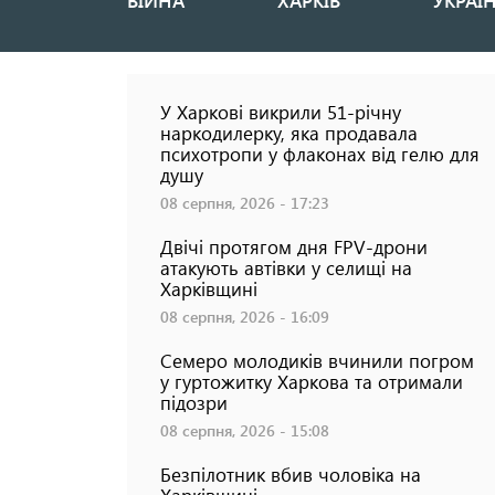
ВІЙНА
ХАРКІВ
УКРАЇ
Основная
навигация
У Харкові викрили 51-річну
наркодилерку, яка продавала
психотропи у флаконах від гелю для
душу
08 серпня, 2026 - 17:23
Двічі протягом дня FPV-дрони
атакують автівки у селищі на
Харківщині
08 серпня, 2026 - 16:09
Семеро молодиків вчинили погром
у гуртожитку Харкова та отримали
есня не буде: наслідки найбільшої атаки на
підозри
 Харкові
08 серпня, 2026 - 15:08
Безпілотник вбив чоловіка на