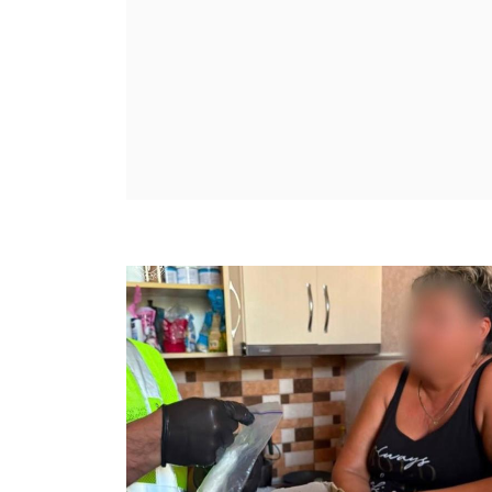
постраждали внаслідок обстрілів
Харківщини
08 серпня, 2026 - 09:03
Харків’янин збирав для росіян дані
про військові об’єкти та коригував
удари
07 серпня, 2026 - 19:25
У Харкові та області прогнозують
град і шквали: якою буде погода у
вихідні
07 серпня, 2026 - 18:14
Всі новини