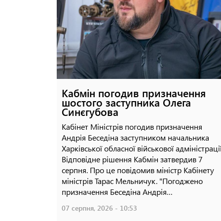
Балаклії: є поранені
04 серпня, 2026 - 12:09
Кабмін погодив призначення
шостого заступника Олега
Синєгубова
Кабінет Міністрів погодив призначення
Андрія Беседіна заступником начальника
Харківської обласної військової адміністрації
Відповідне рішення Кабмін затвердив 7
серпня. Про це повідомив міністр Кабінету
міністрів Тарас Мельничук. "Погоджено
призначення Беседіна Андрія…
07 серпня, 2026 - 10:53