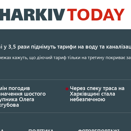
Перейти
до
основного
вмісту
і у 3,5 рази піднімуть тарифи на воду та каналіза
ежах кажуть, що діючий тариф тільки на третину покриває за
мін погодив
Через спеку траса на
значення шостого
Харківщині стала
упника Олега
небезпечною
єгубова