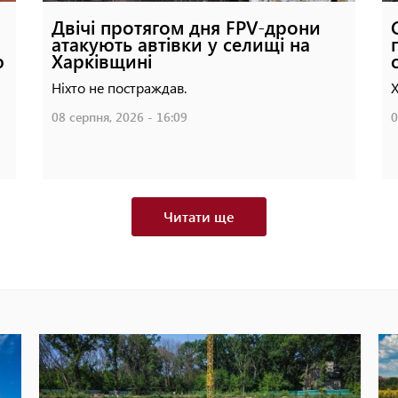
Двічі протягом дня FPV-дрони
атакують автівки у селищі на
ю
Харківщині
Ніхто не постраждав.
Х
08 серпня, 2026 - 16:09
0
Читати ще