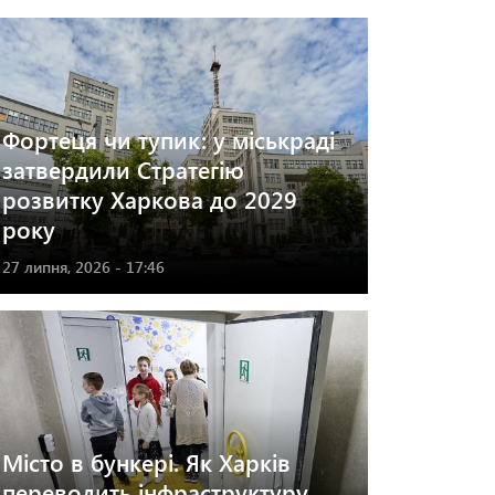
Фортеця чи тупик: у міськраді
затвердили Стратегію
розвитку Харкова до 2029
року
27 липня, 2026 - 17:46
Місто в бункері. Як Харків
переводить інфраструктуру