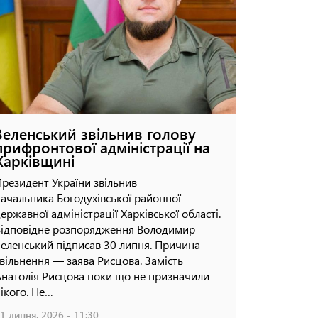
безпілотниками
влучан
16 липня, 2026 - 14:14
08 липня, 
Зеленський звільнив голову
прифронтової адміністрації на
Харківщині
резидент України звільнив
ачальника Богодухівської районної
ержавної адміністрації Харківської області.
ідповідне розпорядження Володимир
еленський підписав 30 липня. Причина
вільнення — заява Рисцова. Замість
натолія Рисцова поки що не призначили
ікого. Не…
1 липня, 2026 - 11:30