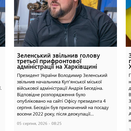
підземний онкоцентр у Харкові
23 липня, 2026 - 17:51
Зеленський звільнив голову
третьої прифронтової
адміністрації на Харківщині
Президент України Володимир Зеленський
П
звільнив начальника Куп'янської міської
н
.
військової адміністрації Андрія Беседіна.
д
Відповідне розпорядження було
В
опубліковано на сайті Офісу президента 4
З
серпня. Беседін був призначений на посаду
з
восени 2022 року, після деокупації…
А
н
05 серпня, 2026 - 08:25
3