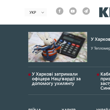
УКР
У Харков
У Тепломер
У Харкові затримали
Каб
офіцера Нацгвардії за
при
допомогу ухилянту
заст
Син