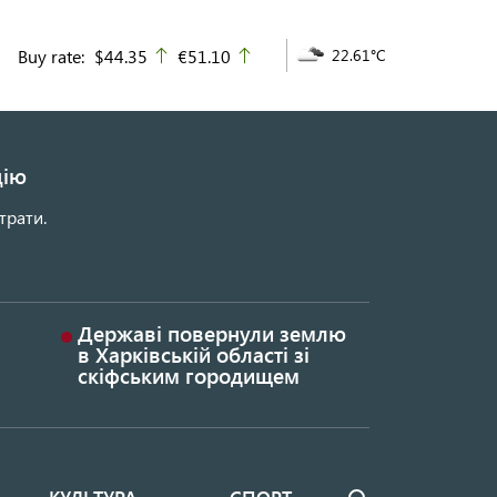
Buy rate:
$44.35
€51.10
22.61°C
up
up
цію
трати.
Державі повернули землю
в Харківській області зі
скіфським городищем