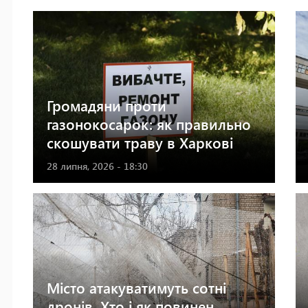
Громадяни проти
газонокосарок: як правильно
скошувати траву в Харкові
28 липня, 2026 - 18:30
Місто атакуватимуть сотні
дронів. Хто і як повинен