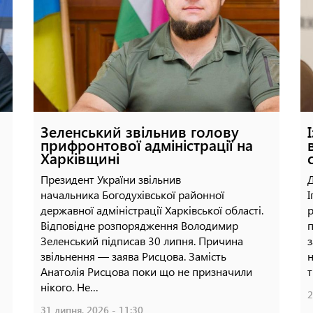
безпілотниками
16 липня, 2026 - 14:14
Зеленський звільнив голову
прифронтової адміністрації на
Харківщині
Президент України звільнив
Д
начальника Богодухівської районної
І
державної адміністрації Харківської області.
р
Відповідне розпорядження Володимир
п
Зеленський підписав 30 липня. Причина
з
звільнення — заява Рисцова. Замість
н
Анатолія Рисцова поки що не призначили
т
нікого. Не…
2
31 липня, 2026 - 11:30