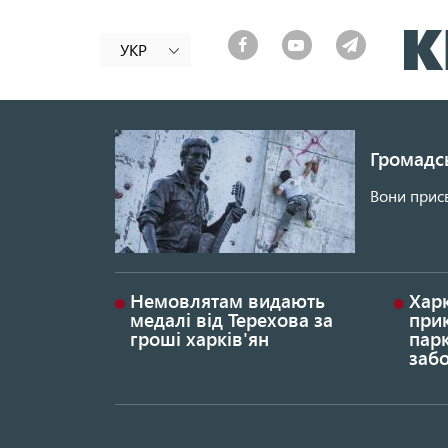
УКР
Громадсь
Вони присв
Немовлятам видають
Хар
медалі від Терехова за
прик
гроші харків'ян
парк
заб