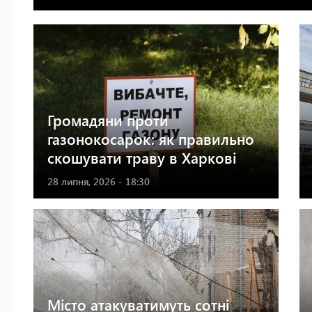
Громадяни проти
газонокосарок: як правильно
скошувати траву в Харкові
28 липня, 2026 - 18:30
Місто атакуватимуть сотні