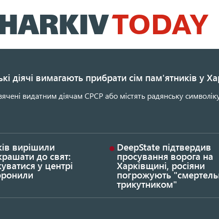
Перейти
до
основного
вмісту
кі діячі вимагають прибрати сім пам'ятників у Ха
ячені видатним діячам СРСР або містять радянську символіку
ків вирішили
DeepState підтвердив
рашати до свят:
просування ворога на
уватися у центрі
Харківщині, росіяни
оронили
погрожують "смертел
трикутником"