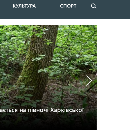
КУЛЬТУРА
СПОРТ
Пошук
ється на півночі Харківської
Підручник
книжкову
03 серпня, 202