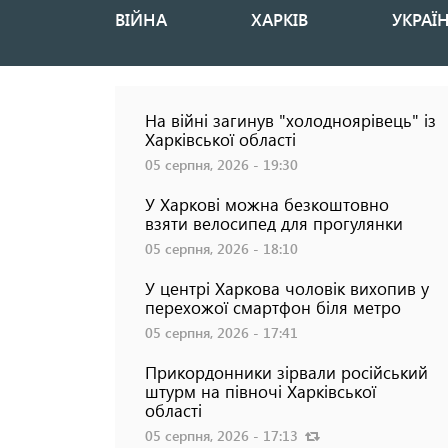
ВІЙНА
ХАРКІВ
УКРАЇ
Основная
навигация
На війні загинув "холодноярівець" із
Харківської області
05 серпня, 2026 - 19:30
У Харкові можна безкоштовно
взяти велосипед для прогулянки
05 серпня, 2026 - 18:10
У центрі Харкова чоловік вихопив у
перехожої смартфон біля метро
05 серпня, 2026 - 17:41
Прикордонники зірвали російський
есня не буде: наслідки найбільшої атаки на
штурм на півночі Харківської
 Харкові
області
05 серпня, 2026 - 17:13