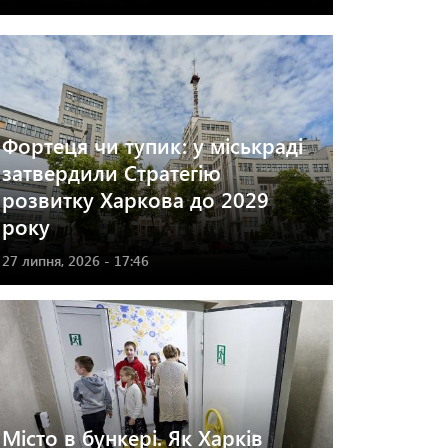
Фортеця чи тупик: у міськраді
затвердили Стратегію
розвитку Харкова до 2029
року
27 липня, 2026 - 17:46
Місто в бункері. Як Харків