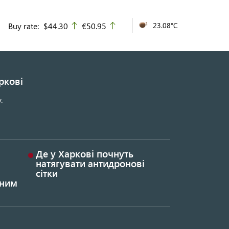
Buy rate:
$44.30
€50.95
23.08°C
up
up
ркові
.
Де у Харкові почнуть
натягувати антидронові
сітки
ьним