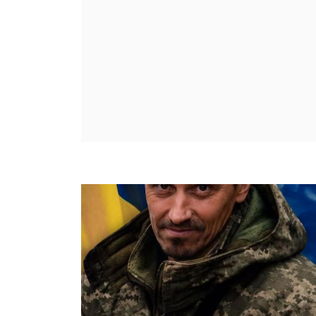
Харківщина закупила намети для
зими
05 серпня, 2026 - 14:03
Немовлятам видають медалі від
Терехова за гроші харків'ян
05 серпня, 2026 - 13:38
Всі новини