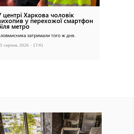
У центрі Харкова чоловік
вихопив у перехожої смартфон
біля метро
ловмисника затримали того ж дня.
5 серпня, 2026 - 17:41