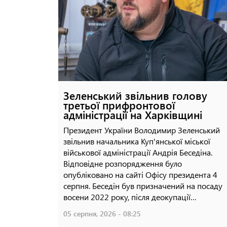
підземний онкоцентр у Харкові
23 липня, 2026 - 17:51
Зеленський звільнив голову
третьої прифронтової
адміністрації на Харківщині
Президент України Володимир Зеленський
звільнив начальника Куп'янської міської
військової адміністрації Андрія Беседіна.
Відповідне розпорядження було
опубліковано на сайті Офісу президента 4
серпня. Беседін був призначений на посаду
восени 2022 року, після деокупації…
05 серпня, 2026 - 08:25