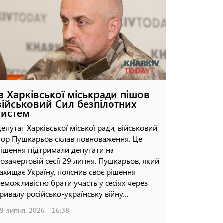
влучання "Бандеролі"
повніс
08 липня, 2026 - 12:36
02 липня, 
Із Харківської міськради пішов
військовий Сил безпілотних
систем
епутат Харківської міської ради, військовий
гор Пушкарьов склав повноваження. Це
ішення підтримали депутати на
озачерговій сесії 29 липня. Пушкарьов, який
ахищає Україну, пояснив своє рішення
еможливістю брати участь у сесіях через
ривалу російсько-українську війну…
9 липня, 2026 - 16:38