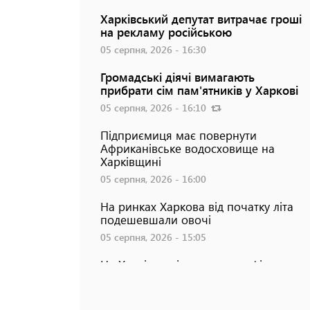
Харківський депутат витрачає гроші
на рекламу російською
05 серпня, 2026 - 16:30
Громадські діячі вимагають
прибрати сім пам'ятників у Харкові
05 серпня, 2026 - 16:10
Підприємиця має повернути
Африканівське водосховище на
Харківщині
05 серпня, 2026 - 16:00
На ринках Харкова від початку літа
подешевшали овочі
05 серпня, 2026 - 15:05
На Харківщині затримали офіцера
на BMW Х5, який вимагав $10 000 з
СЗЧ-шника
05 серпня, 2026 - 14:38