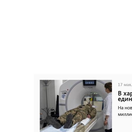
17 мая,
В ха
един
На но
миллио