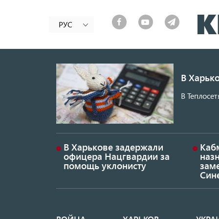
РУС
В Харько
В Теплосет
В Харькове задержали
Каб
офицера Нацгвардии за
наз
помощь уклонисту
заме
Син