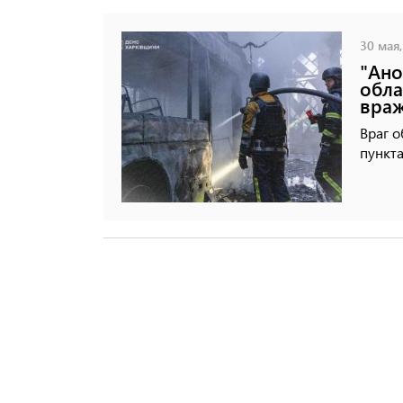
30 мая,
"Ано
обла
враж
Враг о
пункта