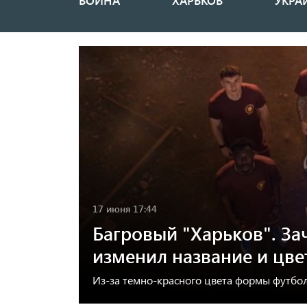
ВОЙНА
ХАРЬКОВ
УКРА
Основная
навигация
17 июня 17:44
Багровый "Харьков". За
изменил название и цве
Из-за темно-красного цвета формы футбо