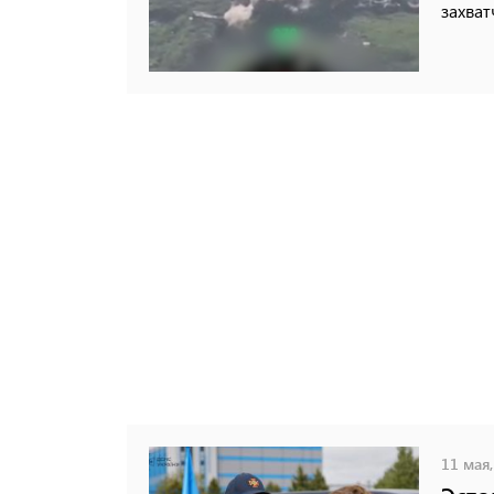
захват
11 мая,