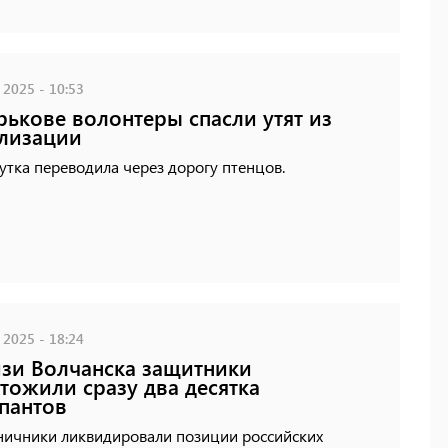
 2025 - 10:53
рькове волонтеры спасли утят из
лизации
тка переводила через дорогу птенцов.
 2025 - 18:24
зи Волчанска защитники
тожили сразу два десятка
пантов
ничники ликвидировали позиции российских