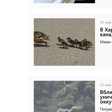
16 мая,
В Ха
кана
Мама-у
15 мая,
Вбли
унич
окку
Погра