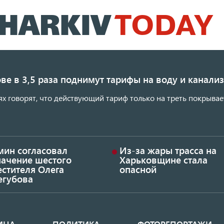
Перейти
к
основному
содержанию
ве в 3,5 раза поднимут тарифы на воду и канал
ях говорят, что действующий тариф только на треть покрывае
мин согласовал
Из-за жары трасса на
начение шестого
Харьковщине стала
стителя Олега
опасной
егубова