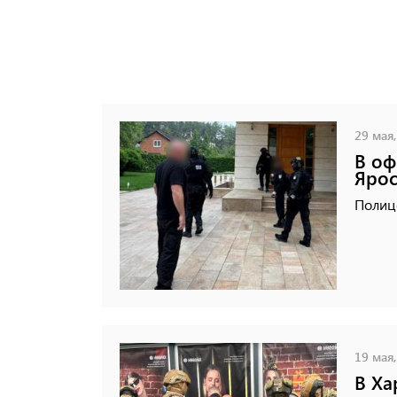
29 мая,
В оф
Ярос
Полиц
19 мая,
В Ха