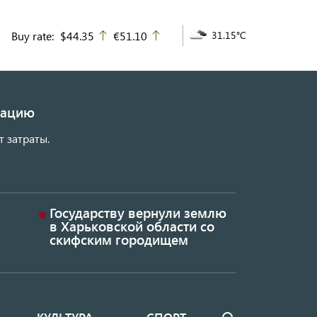
Buy rate:
$44.35
€51.10
31.15°C
up
up
изацию
т затраты.
Государству вернули землю
в Харьковской области со
скифским городищем