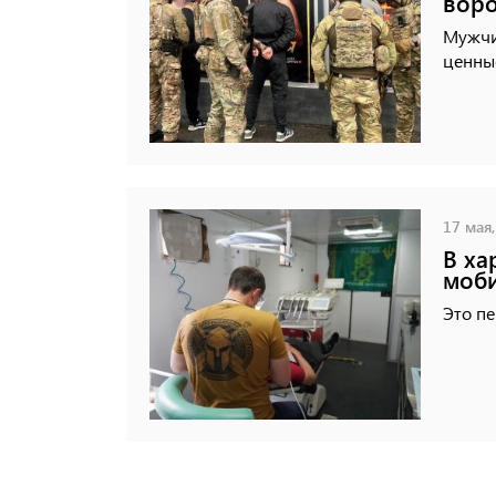
вор
Мужчи
ценны
17 мая,
В ха
моби
Это пе