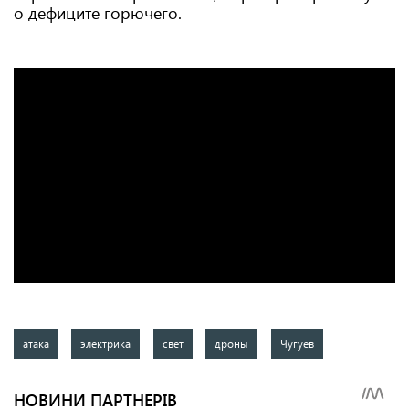
о дефиците горючего.
атака
электрика
свет
дроны
Чугуев