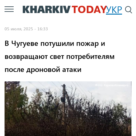
Перейти
УКР
По
к
основному
05 июля, 2025 - 16:33
содержанию
В Чугуеве потушили пожар и
возвращают свет потребителям
после дроновой атаки
Фото: Харківобленерго