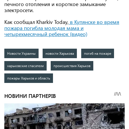
печного отопления и короткое замыкание
электросети.
Как сообщал Kharkiv Today,
в Купянске во время
пожара погибла молодая мама и
четырехмесячный ребенок (видео)
Новости Украины
новости Харькова
погиб на пожаре
харьковские спасатели
происшествия Харьков
пожары Харьков и область