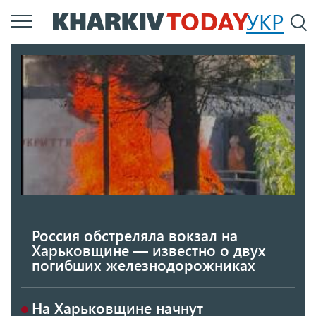
Перейти
УКР
По
к
основному
содержанию
Россия обстреляла вокзал на
Харьковщине — известно о двух
погибших железнодорожниках
На Харьковщине начнут