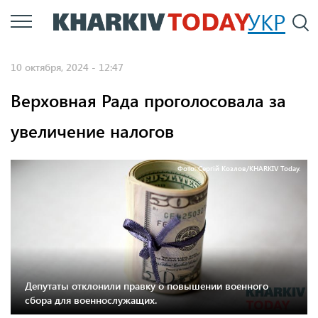
Перейти
УКР
По
к
основному
10 октября, 2024 - 12:47
содержанию
Верховная Рада проголосовала за
увеличение налогов
Фото: Сергій Козлов/KHARKIV Today.
Депутаты отклонили правку о повышении военного
сбора для военнослужащих.