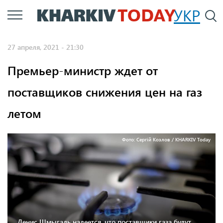
Перейти
УКР
По
к
основному
27 апреля, 2021 - 21:30
содержанию
Премьер-министр ждет от
поставщиков снижения цен на газ
летом
Фото: Сергій Козлов / KHARKIV Today
Денис Шмыгаль надеется, что поставщики газа будут