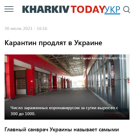
Перейти
УКР
По
к
основному
30 июля, 2021 - 16:16
содержанию
Карантин продлят в Украине
Фото: Сергей Козлов / KHARKIV Today
Число зараженных коронавирусом за сутки выросло с
300 до 1000.
Главный санврач Украины называет самыми