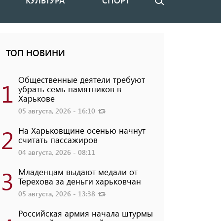
КУЛЬТУРА
СПОРТ
Поиск
ТОП НОВИНИ
Общественные деятели требуют
1
убрать семь памятников в
Харькове
05 августа, 2026 - 16:10
2
На Харьковщине осенью начнут
считать пассажиров
04 августа, 2026 - 08:11
3
Младенцам выдают медали от
Терехова за деньги харьковчан
05 августа, 2026 - 13:38
Российская армия начала штурмы