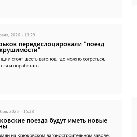
аля, 2026 - 13:29
рьков передислоцировали "поезд
крушимости"
нции стоят шесть вагонов, где можно согреться,
ься и поработать.
бря, 2025 - 15:38
ковские поезда будут иметь новые
ны
лали на Крюковском вагоностроительном заводе.