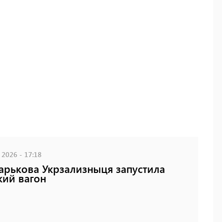
 2026 - 17:18
арькова Укрзализныця запустила
кий вагон