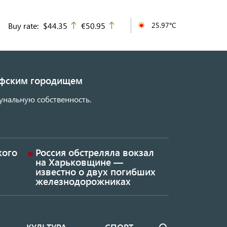
Buy rate:
$44.35
€50.95
25.97°C
up
up
кифским городищем
унальную собственность.
кого
Россия обстреляла вокзал
на Харьковщине —
известно о двух погибших
железнодорожниках