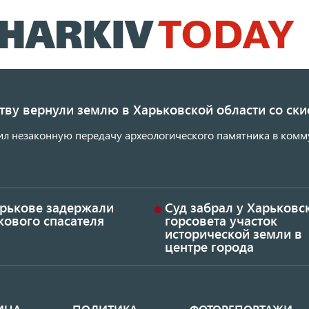
Перейти
к
основному
содержанию
ству вернули землю в Харьковской области со с
ил незаконную передачу археологического памятника в комм
арькове задержали
Суд забрал у Харьковс
кового спасателя
горсовета участок
исторической земли в
центре города