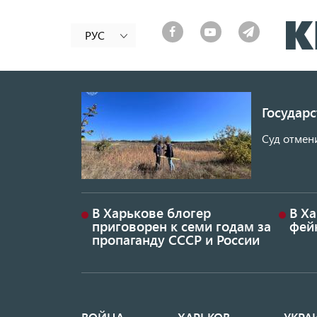
РУС
Государ
Суд отмен
В Харькове блогер
В Х
приговорен к семи годам за
фей
пропаганду СССР и России