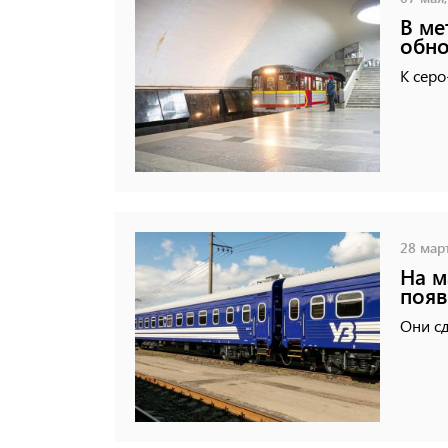
В ме
обно
К сер
28 март
На м
появ
Они с