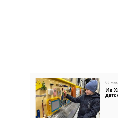
03 мая,
Из Х
детс