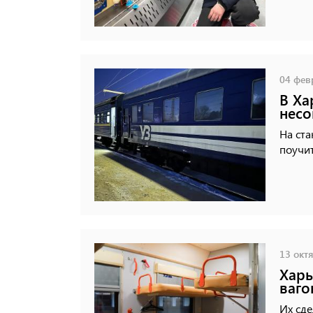
04 февр
В Ха
несо
На ста
поучит
13 октя
Харь
ваго
Их сде