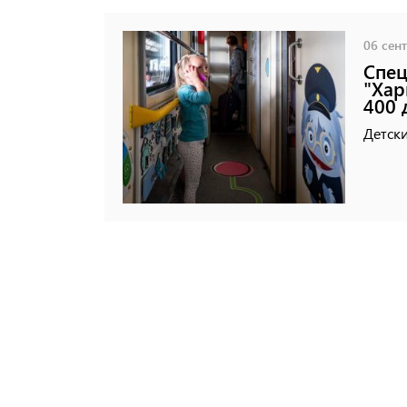
06 сент
Спец
"Хар
400 
Детски