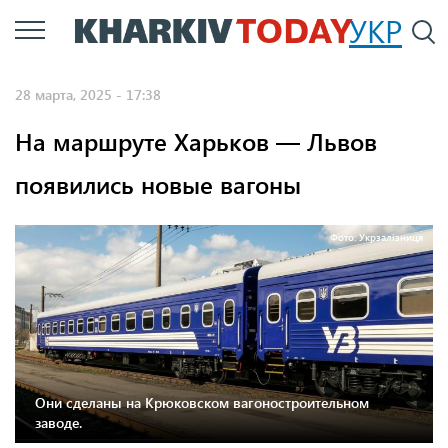
Перейти
УКР
По
к
основному
28 марта, 2025 - 17:38
содержанию
На маршруте Харьков — Львов
появились новые вагоны
Фото: Укрзалізниця
Они сделаны на Крюковском вагоностроительном
заводе.