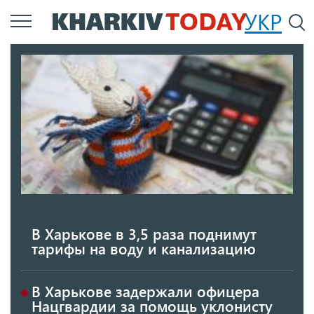
Перейти
УКР
По
к
основному
содержанию
В Харькове в 3,5 раза поднимут
тарифы на воду и канализацию
В Харькове задержали офицера
Нацгвардии за помощь уклонисту