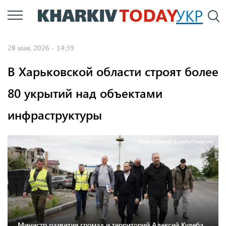
Перейти
УКР
По
к
основному
28 мая, 2026 - 14:39
содержанию
В Харьковской области строят более
80 укрытий над объектами
инфраструктуры
Фото: Олексій Кулеба/Telegram
Министр развития громад и территорий Алексей Кулеба