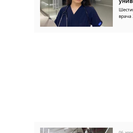
унив
Шести
врача 
06 апре