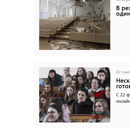
В ре
один
02 сент
Неск
гото
С 22 ф
онлайн