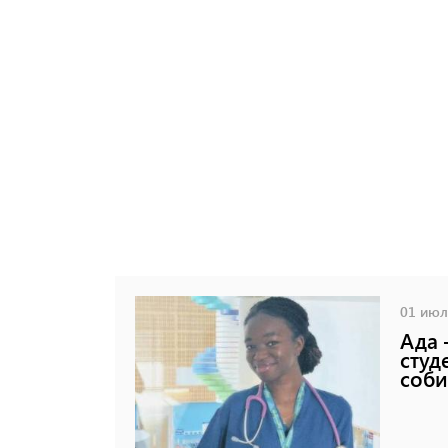
01 июля
Ада 
студ
соб