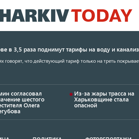
Перейти
к
основному
содержанию
ве в 3,5 раза поднимут тарифы на воду и канал
ях говорят, что действующий тариф только на треть покрывае
мин согласовал
Из-за жары трасса на
начение шестого
Харьковщине стала
стителя Олега
опасной
егубова