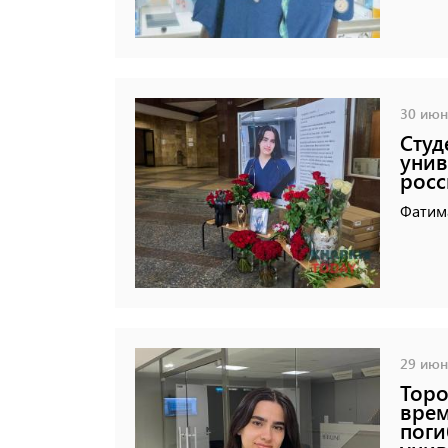
30 июня
Студ
унив
росс
Фатим
29 июня
Торо
врем
поги