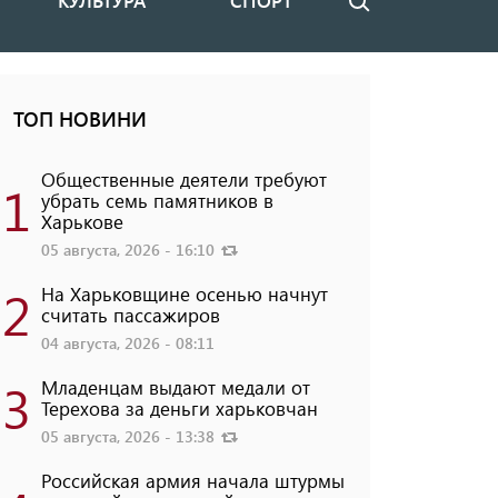
КУЛЬТУРА
СПОРТ
Поиск
ТОП НОВИНИ
Общественные деятели требуют
1
убрать семь памятников в
Харькове
05 августа, 2026 - 16:10
2
На Харьковщине осенью начнут
считать пассажиров
04 августа, 2026 - 08:11
3
Младенцам выдают медали от
Терехова за деньги харьковчан
05 августа, 2026 - 13:38
Российская армия начала штурмы