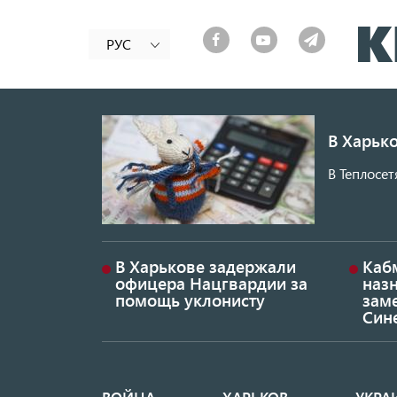
РУС
В Харько
В Теплосет
В Харькове задержали
Каб
офицера Нацгвардии за
наз
помощь уклонисту
заме
Син