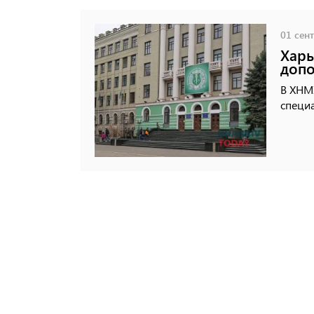
01 сент
Харь
допо
В ХНМ
специа