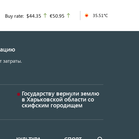
Buy rate:
$44.35
€50.95
35.51°C
up
up
изацию
т затраты.
Государству вернули землю
в Харьковской области со
скифским городищем