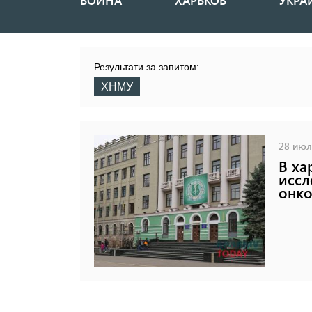
ВОЙНА
ХАРЬКОВ
УКРА
Основная
навигация
Результати за запитом:
ХНМУ
28 июля
В ха
иссл
онко