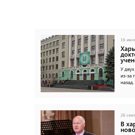
16 июля
Харь
докт
учен
У дву
из-за 
назад.
26 сент
В ха
ново