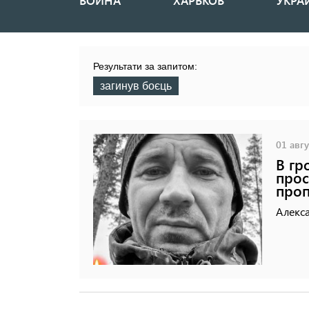
ВОЙНА
ХАРЬКОВ
УКРА
Основная
навигация
Результати за запитом:
загинув боєць
01 авгу
В гр
прос
проп
Алекса