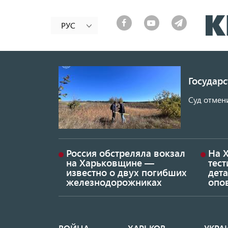
РУС
Государ
Суд отмен
Россия обстреляла вокзал
На 
на Харьковщине —
тес
известно о двух погибших
дет
железнодорожниках
опо