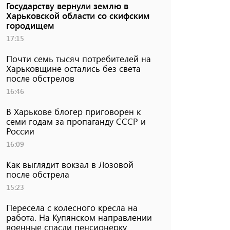
Государству вернули землю в
Харьковской области со скифским
городищем
17:15
Почти семь тысяч потребителей на
Харьковщине остались без света
после обстрелов
16:46
В Харькове блогер приговорен к
семи годам за пропаганду СССР и
России
16:09
Как выглядит вокзал в Лозовой
после обстрела
15:23
Пересела с колесного кресла на
работа. На Купянском направлении
военные спасли пенсионерку