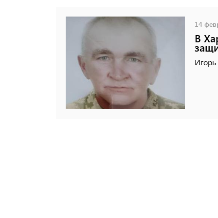
14 февр
В Ха
защ
Игорь