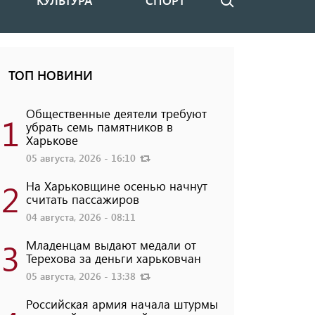
КУЛЬТУРА
СПОРТ
Поиск
ТОП НОВИНИ
Общественные деятели требуют
1
убрать семь памятников в
Харькове
05 августа, 2026 - 16:10
2
На Харьковщине осенью начнут
считать пассажиров
04 августа, 2026 - 08:11
3
Младенцам выдают медали от
Терехова за деньги харьковчан
05 августа, 2026 - 13:38
Российская армия начала штурмы