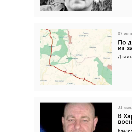
07 июня
По д
из-з
Для ат
31 мая,
В Ха
вое
Владим