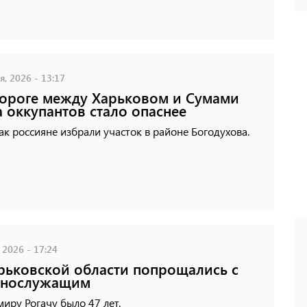
, 2026 - 13:17
ороге между Харьковом и Сумами
а оккупантов стало опаснее
ак россияне избрали участок в районе Богодухова.
 2026 - 17:24
рьковской области попрощались с
ннослужащим
иру Рогачу было 47 лет.