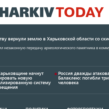
Перейти
к
основному
содержанию
ству вернули землю в Харьковской области со с
ил незаконную передачу археологического памятника в комм
Харьковщине начнут
Россия дважды атаков
тировать новую
Балаклею: погибли три
ализированную систему
человека
вещения