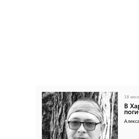
18 июля
В Ха
поги
Алекса