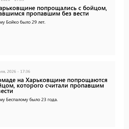
арьковщине попрощались с бойцом,
авшимся пропавшим без вести
у Бойко было 29 лет.
ля, 2026 - 17:36
омаде на Харьковщине попрощаются
йцом, которого считали пропавшим
вести
у Беспалому было 23 года.