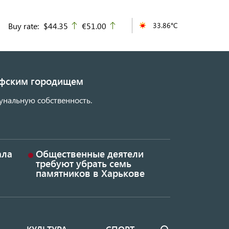
Buy rate:
$44.35
€51.00
33.86°C
up
up
кифским городищем
унальную собственность.
ала
Общественные деятели
требуют убрать семь
памятников в Харькове