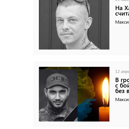
На Х
счит
Максим
12 апре
В гр
с бо
без 
Максим