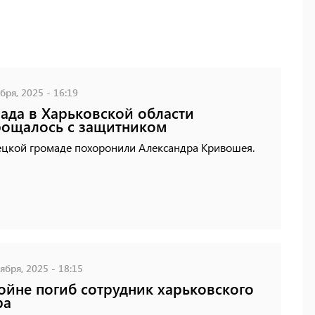
бря, 2025 - 16:19
ада в Харьковской области
ощалось с защитником
ецкой громаде похоронили Александра Кривошея.
ября, 2025 - 18:15
ойне погиб сотрудник харьковского
ра