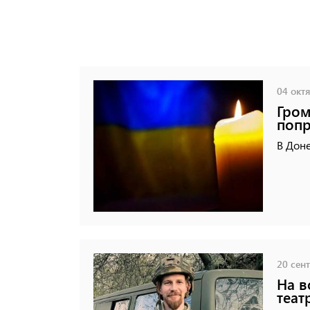
04 октя
Гром
попр
В Дон
20 сент
На в
теат