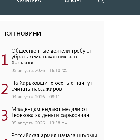
КУЛЬТУРА
СПОРТ
Поиск
ТОП НОВИНИ
Общественные деятели требуют
1
убрать семь памятников в
Харькове
05 августа, 2026 - 16:10
2
На Харьковщине осенью начнут
считать пассажиров
04 августа, 2026 - 08:11
3
Младенцам выдают медали от
Терехова за деньги харьковчан
05 августа, 2026 - 13:38
Российская армия начала штурмы