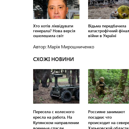
Автор: Марія Мирошниченко
СХОЖІ НОВИНИ
Пересела с колесного
Россияне занимают
кресла на работа. На
посадки: что
Купянском направлении
происходит на север
военные спасли
Харьковской области