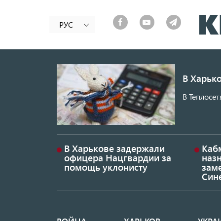
РУС
В Харько
В Теплосет
В Харькове задержали
Каб
офицера Нацгвардии за
наз
помощь уклонисту
заме
Син