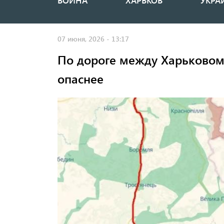
ВОЙНА
ХАРЬКОВ
УКРА
Основная
навигация
07 июня, 2026 - 13:17
По дороге между Харьковом 
опаснее