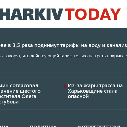
Перейти
к
основному
содержанию
ве в 3,5 раза поднимут тарифы на воду и канал
ях говорят, что действующий тариф только на треть покрывае
мин согласовал
Из-за жары трасса на
начение шестого
Харьковщине стала
стителя Олега
опасной
егубова