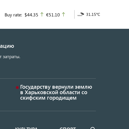
Buy rate:
$44.35
€51.10
31.15°C
up
up
изацию
т затраты.
Государству вернули землю
в Харьковской области со
скифским городищем