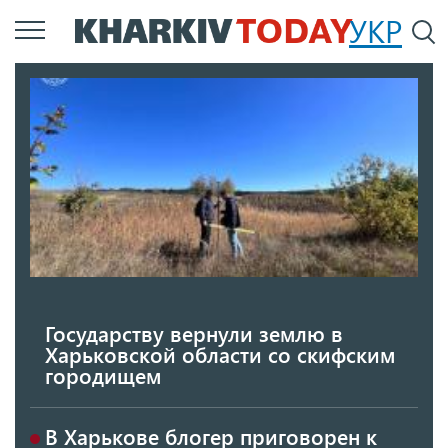
Перейти
УКР
По
к
основному
содержанию
Государству вернули землю в
Харьковской области со скифским
городищем
В Харькове блогер приговорен к