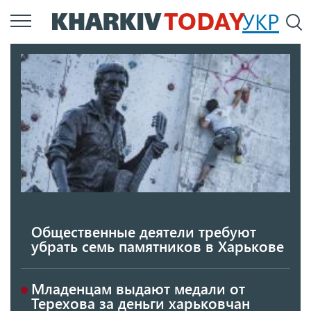
Перейти
УКР
По
к
основному
содержанию
Общественные деятели требуют
убрать семь памятников в Харькове
Младенцам выдают медали от
Терехова за деньги харьковчан