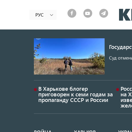
РУС
Государ
Суд отмен
В Харькове блогер
Росс
приговорен к семи годам за
на 
пропаганду СССР и России
изве
жел