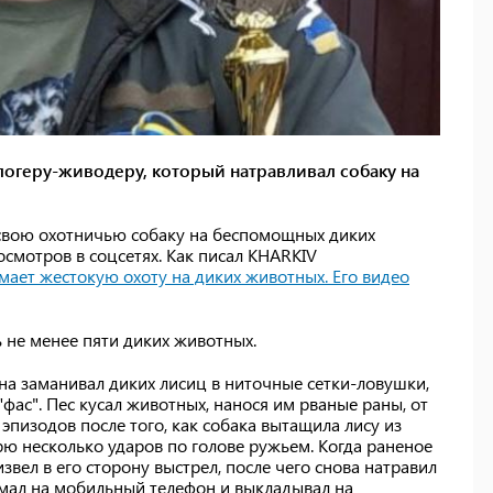
огеру-живодеру, который натравливал собаку на
 свою охотничью собаку на беспомощных диких
смотров в соцсетях. Как писал KHARKIV
мает жестокую охоту на диких животных. Его видео
 не менее пяти диких животных.
на заманивал диких лисиц в ниточные сетки-ловушки,
"фас". Пес кусал животных, нанося им рваные раны, от
 эпизодов после того, как собака вытащила лису из
рю несколько ударов по голове ружьем. Когда раненое
вел в его сторону выстрел, после чего снова натравил
нимал на мобильный телефон и выкладывал на