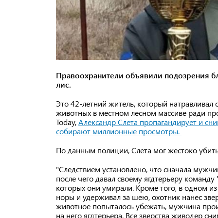
Правоохранители объявили подозрения бл
лис.
Это 42-летний житель, который натравливал
животных в местном лесном массиве ради про
Today,
Александр Слета пропагандирует и сни
собирают миллионные просмотры.
По данным полиции, Слета мог жестоко убить
"Следствием установлено, что сначала мужчи
после чего давал своему ягдтерьеру команду 
которых они умирали. Кроме того, в одном из
норы и удерживал за шею, охотник нанес зве
животное попыталось убежать, мужчина произ
на него ягдтерьера. Все зверства живодер с