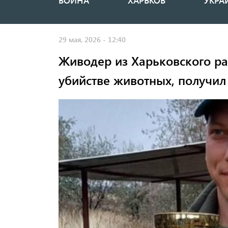
ВОЙНА
ХАРЬКОВ
УКРА
Основная
навигация
29 мая, 2026 - 12:40
Живодер из Харьковского р
убийстве животных, получил