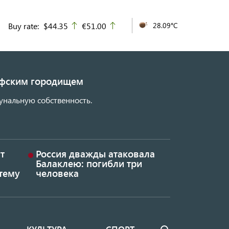
Buy rate:
$44.35
€51.00
28.09°C
up
up
кифским городищем
унальную собственность.
т
Россия дважды атаковала
Балаклею: погибли три
тему
человека