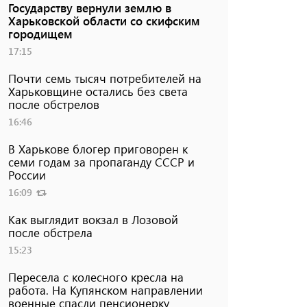
Государству вернули землю в
Харьковской области со скифским
городищем
17:15
Почти семь тысяч потребителей на
Харьковщине остались без света
после обстрелов
16:46
В Харькове блогер приговорен к
семи годам за пропаганду СССР и
России
16:09
Как выглядит вокзал в Лозовой
после обстрела
15:23
Пересела с колесного кресла на
работа. На Купянском направлении
военные спасли пенсионерку