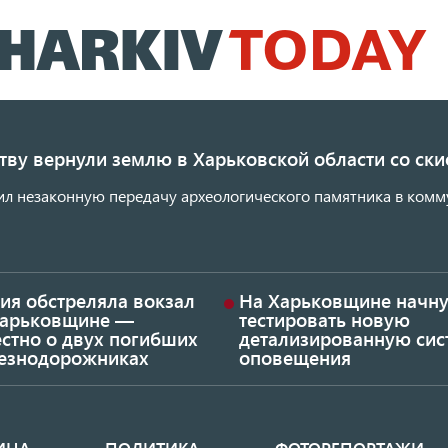
Перейти
к
основному
содержанию
ству вернули землю в Харьковской области со с
ил незаконную передачу археологического памятника в комм
ия обстреляла вокзал
На Харьковщине начну
Харьковщине —
тестировать новую
стно о двух погибших
детализированную сис
езнодорожниках
оповещения