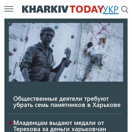
Перейти
УКР
По
к
основному
содержанию
Общественные деятели требуют
убрать семь памятников в Харькове
Младенцам выдают медали от
Терехова за деньги харьковчан