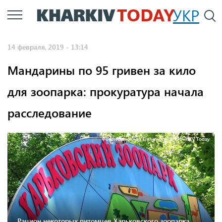
Перейти
УКР
По
к
основному
14 февраля, 2019 - 13:14
содержанию
Мандарины по 95 гривен за кило
для зоопарка: прокуратура начала
расследование
Фото: Александр Овчинский / KHARKIV Today
Рацион некоторых питомцев Харьковского зоопарка