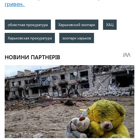
гривен.
областная прокуратура
Харьковский зоопарк
ХАЦ
Харьковская прокуратура
зоопарк харьков