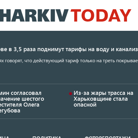
Перейти
к
основному
содержанию
ве в 3,5 раза поднимут тарифы на воду и канал
ях говорят, что действующий тариф только на треть покрывае
мин согласовал
Из-за жары трасса на
начение шестого
Харьковщине стала
стителя Олега
опасной
егубова