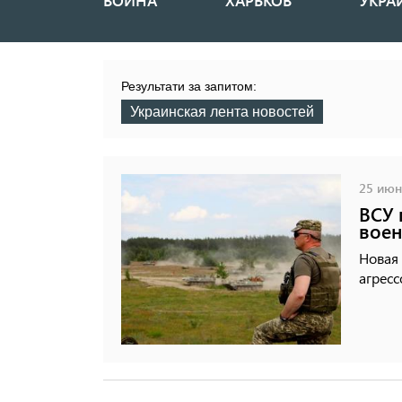
ВОЙНА
ХАРЬКОВ
УКРА
Основная
навигация
Результати за запитом:
Украинская лента новостей
25 июня
ВСУ 
воен
Новая 
агресс