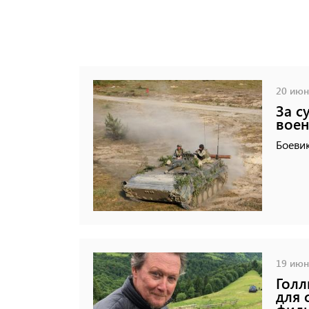
20 июня
За с
воен
Боеви
19 июня
Голл
для 