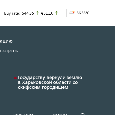
Buy rate:
$44.35
€51.10
36.33°C
up
up
изацию
т затраты.
Государству вернули землю
в Харьковской области со
скифским городищем