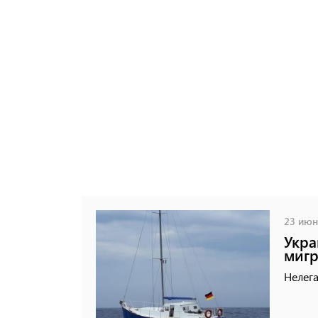
23 июня
Укра
мигр
Нелега