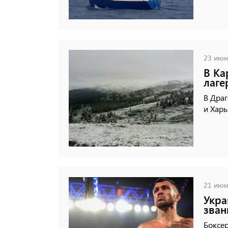
23 июня
В Ка
лаге
В Драг
и Харь
21 июня
Укра
зван
Боксер