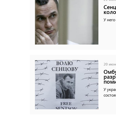
Сенц
коло
У него
20 июня
Омбу
разр
поми
У укра
состоя