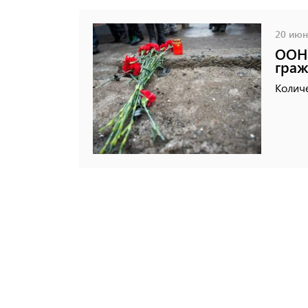
20 июня
ООН 
граж
Количе