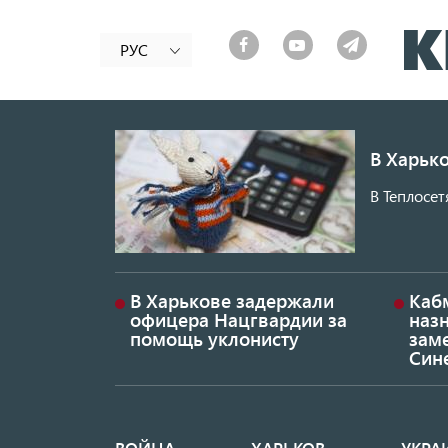
РУС
В Харько
В Теплосет
В Харькове задержали
Каб
офицера Нацгвардии за
наз
помощь уклонисту
заме
Син