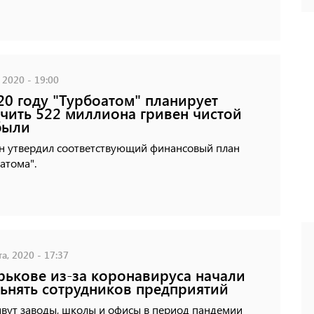
 2020 - 19:00
20 году "Турбоатом" планирует
чить 522 миллиона гривен чистой
были
н утвердил соответствующий финансовый план
атома".
а, 2020 - 17:37
рькове из-за коронавируса начали
ьнять сотрудников предприятий
ивут заводы, школы и офисы в период пандемии