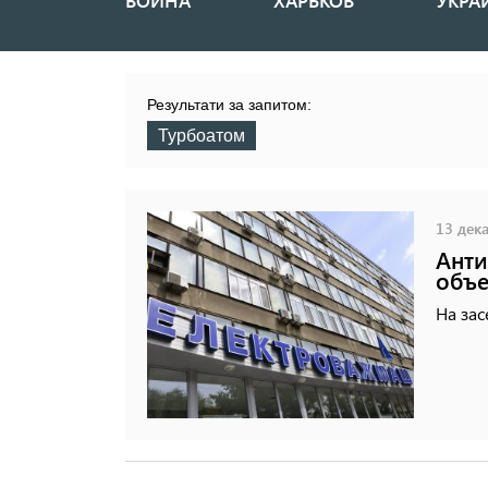
ВОЙНА
ХАРЬКОВ
УКРА
Основная
навигация
Результати за запитом:
Турбоатом
13 дека
Анти
объе
На за