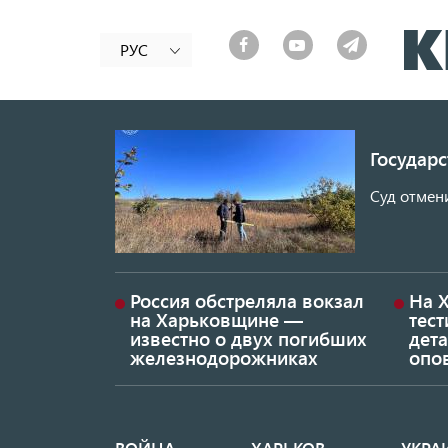
РУС
Государ
Суд отмен
Россия обстреляла вокзал
На 
на Харьковщине —
тес
известно о двух погибших
дет
железнодорожниках
опо