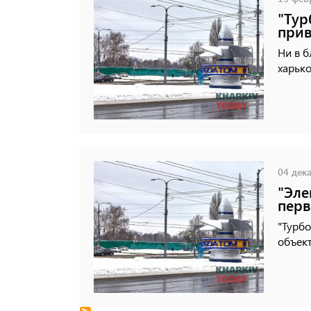
"Тур
прив
Ни в б
харько
04 дека
"Эле
перв
"Турбо
объек