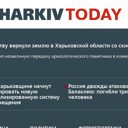
Перейти
к
основному
содержанию
ству вернули землю в Харьковской области со с
ил незаконную передачу археологического памятника в комм
Харьковщине начнут
Россия дважды атаков
тировать новую
Балаклею: погибли три
ализированную систему
человека
вещения