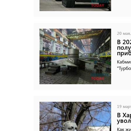
20 мая,
В 20
полу
при
Кабми
"Турбо
19 март
В Ха
увол
Как ж