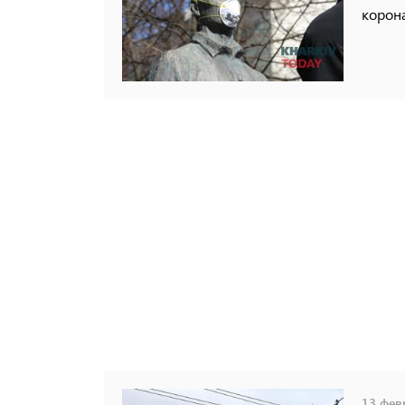
корон
13 февр