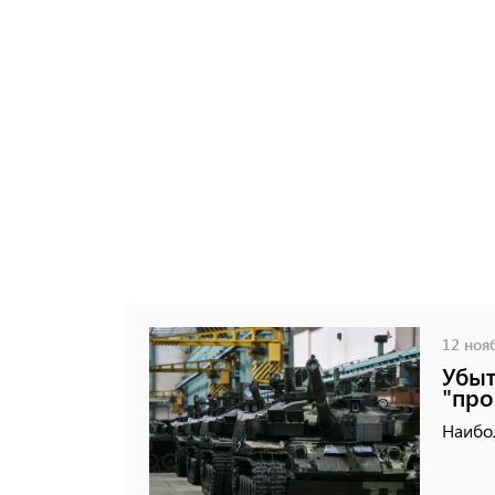
12 нояб
Убыт
"про
Наибо