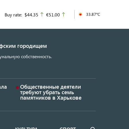
Buy rate:
$44.35
€51.00
33.87°C
up
up
кифским городищем
унальную собственность.
ала
Общественные деятели
требуют убрать семь
памятников в Харькове