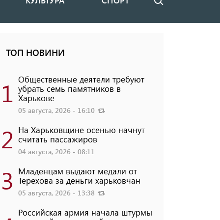
КУЛЬТУРА
СПОРТ
Поиск
ТОП НОВИНИ
Общественные деятели требуют
1
убрать семь памятников в
Харькове
05 августа, 2026 - 16:10
2
На Харьковщине осенью начнут
считать пассажиров
04 августа, 2026 - 08:11
3
Младенцам выдают медали от
Терехова за деньги харьковчан
05 августа, 2026 - 13:38
Российская армия начала штурмы