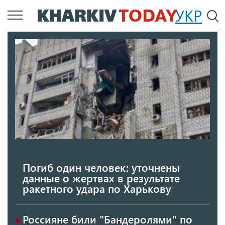
Перейти
УКР
По
к
основному
содержанию
Погиб один человек: уточнены
данные о жертвах в результате
ракетного удара по Харькову
Россияне били "Бандеролями" по